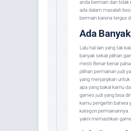
anda bermain dan tidak
ada dalam masalah besa
bermain karena tergiur 
Ada Banyak
Lalu hal lain yang tak ka
banyak sekali pilihan ga
mesti Benar-benar paha
pilihan permainan judi
yang menjanjikan untuk 
apa yang bakal kamu d
games judi yang bisa d
kamu pengertin bahwa 
kategori permainannya. 
yakni memastikan game 