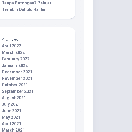
Tanpa Potongan? Pelajari
Terlebih Dahulu Hal Ini!
Archives
April 2022
March 2022
February 2022
January 2022
December 2021
November 2021
October 2021
September 2021
August 2021
July 2021
June 2021
May 2021
April 2021
March 2021