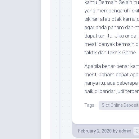
kamu Bermain Selain itu
yang mempengaruhi skill 
pikiran atau otak kamu d
agar anda paham dan me
dapatkan itu. Jika anda 
mesti banyak bermain da
taktik dan teknik Game
Apabila benar-benar kam
mesti paham dapat apa 
hanya itu, ada beberap
baik di bandar judi terpe
Tags:
Slot Online Deposi
February 2, 2020
by
admin
G