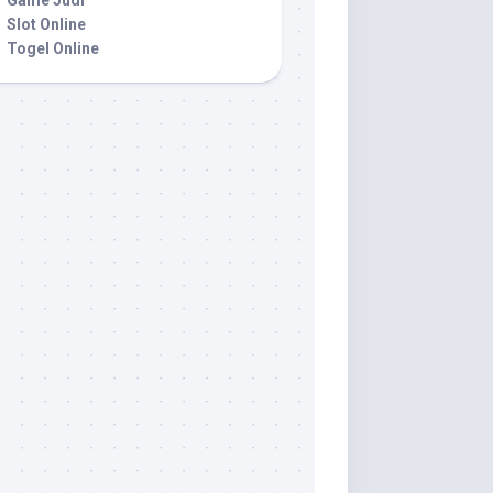
Game Judi
Slot Online
Togel Online