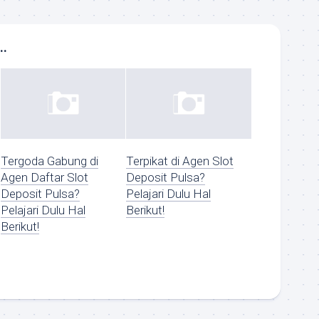
..
Tergoda Gabung di
Terpikat di Agen Slot
Agen Daftar Slot
Deposit Pulsa?
Deposit Pulsa?
Pelajari Dulu Hal
Pelajari Dulu Hal
Berikut!
Berikut!