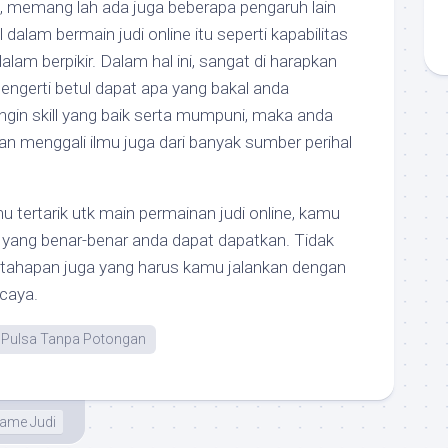
, memang lah ada juga beberapa pengaruh lain
dalam bermain judi online itu seperti kapabilitas
alam berpikir. Dalam hal ini, sangat di harapkan
ngerti betul dapat apa yang bakal anda
ingin skill yang baik serta mumpuni, maka anda
n menggali ilmu juga dari banyak sumber perihal
u tertarik utk main permainan judi online, kamu
yang benar-benar anda dapat dapatkan. Tidak
a tahapan juga yang harus kamu jalankan dengan
rcaya.
t Pulsa Tanpa Potongan
ame Judi