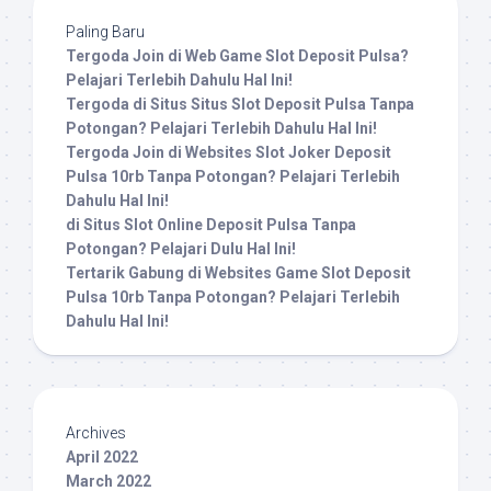
Paling Baru
Tergoda Join di Web Game Slot Deposit Pulsa?
Pelajari Terlebih Dahulu Hal Ini!
Tergoda di Situs Situs Slot Deposit Pulsa Tanpa
Potongan? Pelajari Terlebih Dahulu Hal Ini!
Tergoda Join di Websites Slot Joker Deposit
Pulsa 10rb Tanpa Potongan? Pelajari Terlebih
Dahulu Hal Ini!
di Situs Slot Online Deposit Pulsa Tanpa
Potongan? Pelajari Dulu Hal Ini!
Tertarik Gabung di Websites Game Slot Deposit
Pulsa 10rb Tanpa Potongan? Pelajari Terlebih
Dahulu Hal Ini!
Archives
April 2022
March 2022