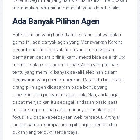
Karena begitu, hal yang harus anda lakukan merupakan
memastikan permainan manakah yang dapat dipilih.
Ada Banyak Pilihan Agen
Hal kemudian yang harus kamu ketahui bahwa dalam
game ini, ada banyak agen yang Menawarkan Karena
benar-benar ada banyak agen yang menawarkan
permainan secara online, kamu mesti bisa selektif utk
memilih salah satu agen Terbaik Agen yang terbaik
tentu yang memiliki banyak sekali kelebihan dalam
penawaran yang mereka berikan. Rata-rata beberapa
orang pilih agen didasarkan pada bonus yang
diberikan atau pelayanan yang baik. Nah, anda juga
dapat menjadikan itu sebagai landasan basic saat
melakukan pemilihan agen nantinya. Pastikan biar
fokus lalu pada kepercayaan web tersebut. Artinya
jangan sampai sampai anda pilih agen penipu dan
bukan yang terbukti terpercaya.