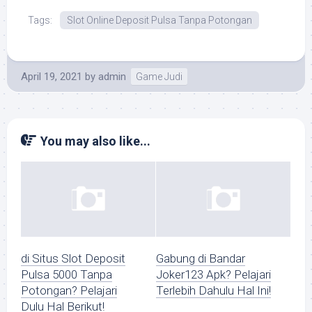
Tags:
Slot Online Deposit Pulsa Tanpa Potongan
April 19, 2021
by
admin
Game Judi
You may also like...
di Situs Slot Deposit
Gabung di Bandar
Pulsa 5000 Tanpa
Joker123 Apk? Pelajari
Potongan? Pelajari
Terlebih Dahulu Hal Ini!
Dulu Hal Berikut!