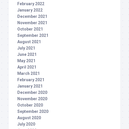
February 2022
January 2022
December 2021
November 2021
October 2021
September 2021
August 2021
July 2021
June 2021
May 2021
April 2021
March 2021
February 2021
January 2021
December 2020
November 2020
October 2020
September 2020
August 2020
July 2020