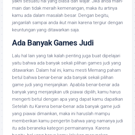
yakni sesuatu hal yang biasa dan wajar. Jika anda main-
main dan tidak meraih kemenangan, maka itu artinya
kamu ada dalam masalah besar. Dengan begitu,
janganlah sampai anda ikut main karena tergiur dengan
keuntungan yang ditawarkan saja.
Ada Banyak Games Judi
Lalu hal lain yang tak kalah penting juga buat dipelajari
yaitu bahwa ada banyak sekali pilihan games judi yang
ditawarkan. Dalam hal ini, kamu mesti Memang paham
betul bahwa benar-benar ada banyak sekali pilihan
game judi yang menjanjikan. Apabila benar-benar ada
banyak yang menjanjikan utk piawai dipilih, kamu harus
mengerti betul dengan apa yang dapat kamu dapatkan
Setelah itu Karena benar-benar ada banyak game judi
yang piawai dimainkan, maka ini haruslah mampu
memberikan kamu pengertin bahwa yang namanya judi
itu ada beraneka kategori permainannya. Karena