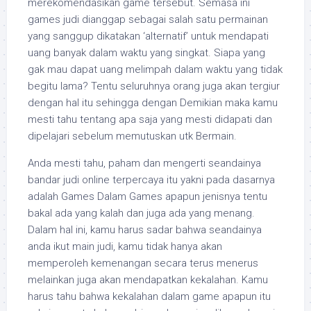
merekomendasikan game tersebut. Semasa ini
games judi dianggap sebagai salah satu permainan
yang sanggup dikatakan ‘alternatif’ untuk mendapati
uang banyak dalam waktu yang singkat. Siapa yang
gak mau dapat uang melimpah dalam waktu yang tidak
begitu lama? Tentu seluruhnya orang juga akan tergiur
dengan hal itu sehingga dengan Demikian maka kamu
mesti tahu tentang apa saja yang mesti didapati dan
dipelajari sebelum memutuskan utk Bermain.
Anda mesti tahu, paham dan mengerti seandainya
bandar judi online terpercaya itu yakni pada dasarnya
adalah Games Dalam Games apapun jenisnya tentu
bakal ada yang kalah dan juga ada yang menang.
Dalam hal ini, kamu harus sadar bahwa seandainya
anda ikut main judi, kamu tidak hanya akan
memperoleh kemenangan secara terus menerus
melainkan juga akan mendapatkan kekalahan. Kamu
harus tahu bahwa kekalahan dalam game apapun itu