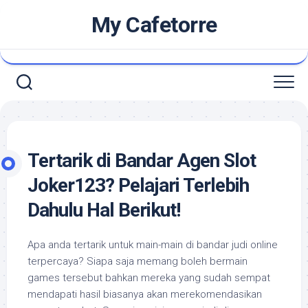
Skip
My Cafetorre
to
content
Tertarik di Bandar Agen Slot
Joker123? Pelajari Terlebih
Dahulu Hal Berikut!
Apa anda tertarik untuk main-main di bandar judi online
terpercaya? Siapa saja memang boleh bermain
games tersebut bahkan mereka yang sudah sempat
mendapati hasil biasanya akan merekomendasikan