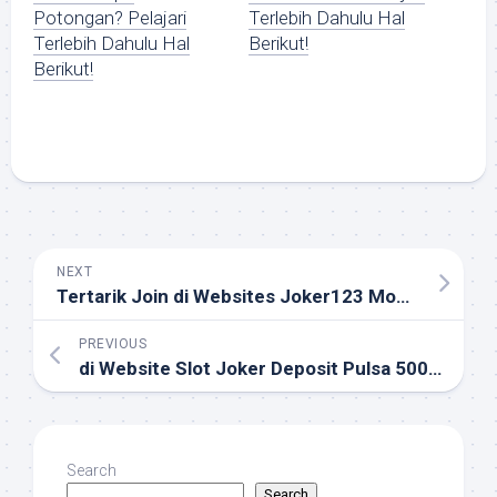
Potongan? Pelajari
Terlebih Dahulu Hal
Terlebih Dahulu Hal
Berikut!
Berikut!
NEXT
Tertarik Join di Websites Joker123 Mobile? Pelajari Dulu Hal Berikut!
PREVIOUS
di Website Slot Joker Deposit Pulsa 5000 Tanpa Potongan? Pelajari Terlebih Dahulu Hal Ini!
Search
Search