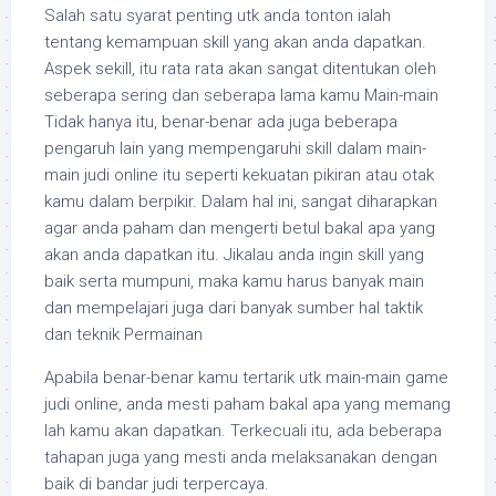
Salah satu syarat penting utk anda tonton ialah
tentang kemampuan skill yang akan anda dapatkan.
Aspek sekill, itu rata rata akan sangat ditentukan oleh
seberapa sering dan seberapa lama kamu Main-main
Tidak hanya itu, benar-benar ada juga beberapa
pengaruh lain yang mempengaruhi skill dalam main-
main judi online itu seperti kekuatan pikiran atau otak
kamu dalam berpikir. Dalam hal ini, sangat diharapkan
agar anda paham dan mengerti betul bakal apa yang
akan anda dapatkan itu. Jikalau anda ingin skill yang
baik serta mumpuni, maka kamu harus banyak main
dan mempelajari juga dari banyak sumber hal taktik
dan teknik Permainan
Apabila benar-benar kamu tertarik utk main-main game
judi online, anda mesti paham bakal apa yang memang
lah kamu akan dapatkan. Terkecuali itu, ada beberapa
tahapan juga yang mesti anda melaksanakan dengan
baik di bandar judi terpercaya.