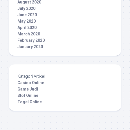
August 2020
July 2020
June 2020
May 2020
April 2020
March 2020
February 2020
January 2020
Kategori Artikel
Casino Online
Game Judi
Slot Online
Togel Online