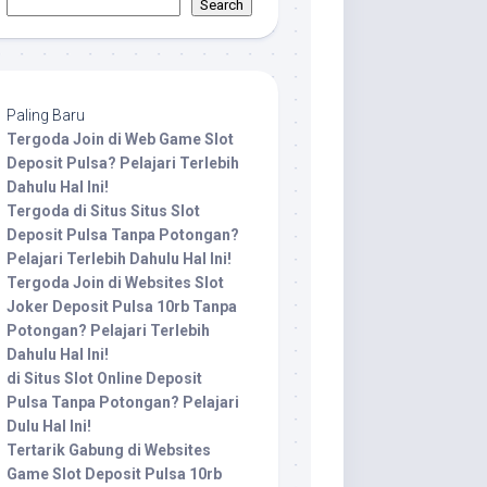
Search
Paling Baru
Tergoda Join di Web Game Slot
Deposit Pulsa? Pelajari Terlebih
Dahulu Hal Ini!
Tergoda di Situs Situs Slot
Deposit Pulsa Tanpa Potongan?
Pelajari Terlebih Dahulu Hal Ini!
Tergoda Join di Websites Slot
Joker Deposit Pulsa 10rb Tanpa
Potongan? Pelajari Terlebih
Dahulu Hal Ini!
di Situs Slot Online Deposit
Pulsa Tanpa Potongan? Pelajari
Dulu Hal Ini!
Tertarik Gabung di Websites
Game Slot Deposit Pulsa 10rb