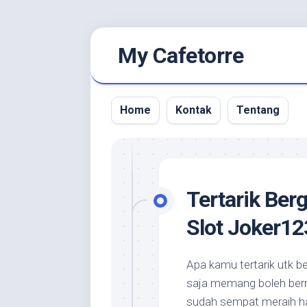
Skip
My Cafetorre
to
content
Home
Kontak
Tentang
Tertarik Ber
Slot Joker123
Apa kamu tertarik utk be
saja memang boleh ber
sudah sempat meraih 