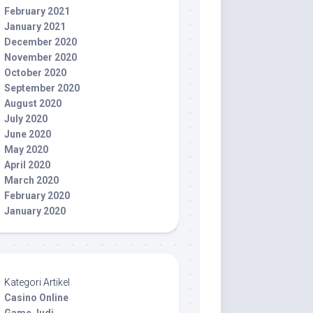
February 2021
January 2021
December 2020
November 2020
October 2020
September 2020
August 2020
July 2020
June 2020
May 2020
April 2020
March 2020
February 2020
January 2020
Kategori Artikel
Casino Online