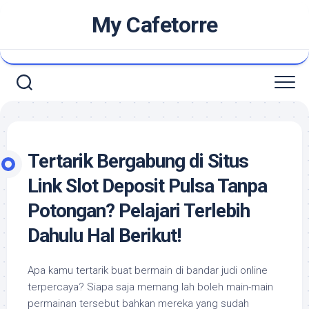
Skip
My Cafetorre
to
content
Tertarik Bergabung di Situs
Link Slot Deposit Pulsa Tanpa
Potongan? Pelajari Terlebih
Dahulu Hal Berikut!
Apa kamu tertarik buat bermain di bandar judi online
terpercaya? Siapa saja memang lah boleh main-main
permainan tersebut bahkan mereka yang sudah