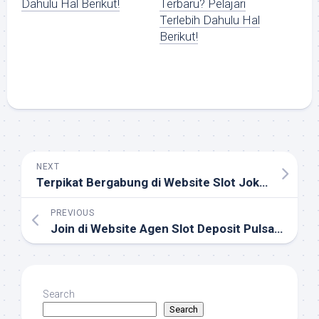
Dahulu Hal Berikut!
Terbaru? Pelajari
Terlebih Dahulu Hal
Berikut!
NEXT
Terpikat Bergabung di Website Slot Joker Deposit Pulsa Tanpa Potongan? Pelajari Dulu Hal Ini!
PREVIOUS
Join di Website Agen Slot Deposit Pulsa Tanpa Potongan? Pelajari Dulu Hal Berikut!
Search
Search