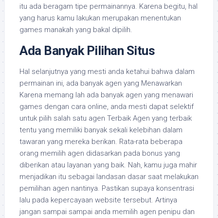
itu ada beragam tipe permainannya. Karena begitu, hal
yang harus kamu lakukan merupakan menentukan
games manakah yang bakal dipilih.
Ada Banyak Pilihan Situs
Hal selanjutnya yang mesti anda ketahui bahwa dalam
permainan ini, ada banyak agen yang Menawarkan
Karena memang lah ada banyak agen yang menawari
games dengan cara online, anda mesti dapat selektif
untuk pilih salah satu agen Terbaik Agen yang terbaik
tentu yang memiliki banyak sekali kelebihan dalam
tawaran yang mereka berikan. Rata-rata beberapa
orang memilih agen didasarkan pada bonus yang
diberikan atau layanan yang baik. Nah, kamu juga mahir
menjadikan itu sebagai landasan dasar saat melakukan
pemilihan agen nantinya. Pastikan supaya konsentrasi
lalu pada kepercayaan website tersebut. Artinya
jangan sampai sampai anda memilih agen penipu dan