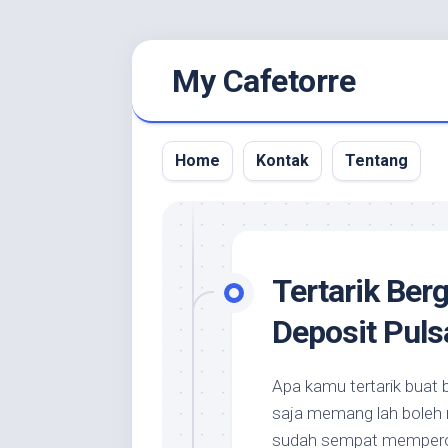
Skip
My Cafetorre
to
content
Home
Kontak
Tentang
Tertarik Ber
Deposit Pulsa
Apa kamu tertarik buat b
saja memang lah boleh 
sudah sempat mempero