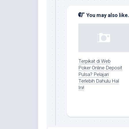
You may also like.
Terpikat di Web
Poker Online Deposit
Pulsa? Pelajari
Terlebih Dahulu Hal
Ini!