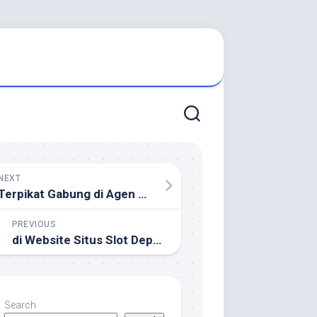
NEXT
Terpikat Gabung di Agen Slot Online Depo Via Dana? Pelajari Dulu Hal Ini!
PREVIOUS
di Website Situs Slot Deposit Pulsa Tanpa Potongan? Pelajari Dahulu Hal Berikut!
Search