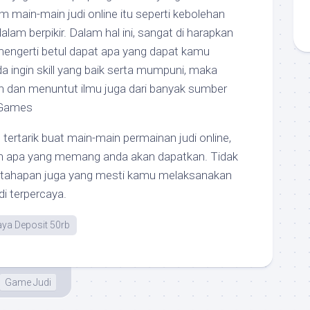
m main-main judi online itu seperti kebolehan
alam berpikir. Dalam hal ini, sangat di harapkan
ngerti betul dapat apa yang dapat kamu
da ingin skill yang baik serta mumpuni, maka
 dan menuntut ilmu juga dari banyak sumber
k Games
tertarik buat main-main permainan judi online,
 apa yang memang anda akan dapatkan. Tidak
a tahapan juga yang mesti kamu melaksanakan
di terpercaya.
aya Deposit 50rb
Game Judi