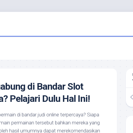
gabung di Bandar Slot
? Pelajari Dulu Hal Ini!
ermain di bandar judi online terpercaya? Siapa
main permainan tersebut bahkan mereka yang
leh hasil umumnya dapat merekomendasikan