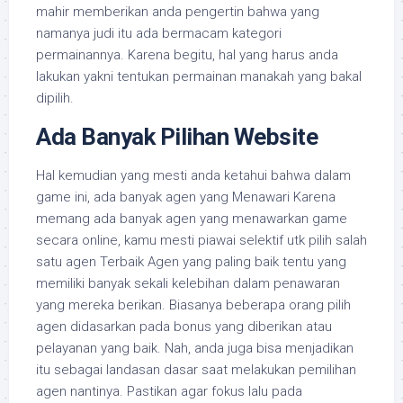
mahir memberikan anda pengertin bahwa yang
namanya judi itu ada bermacam kategori
permainannya. Karena begitu, hal yang harus anda
lakukan yakni tentukan permainan manakah yang bakal
dipilih.
Ada Banyak Pilihan Website
Hal kemudian yang mesti anda ketahui bahwa dalam
game ini, ada banyak agen yang Menawari Karena
memang ada banyak agen yang menawarkan game
secara online, kamu mesti piawai selektif utk pilih salah
satu agen Terbaik Agen yang paling baik tentu yang
memiliki banyak sekali kelebihan dalam penawaran
yang mereka berikan. Biasanya beberapa orang pilih
agen didasarkan pada bonus yang diberikan atau
pelayanan yang baik. Nah, anda juga bisa menjadikan
itu sebagai landasan dasar saat melakukan pemilihan
agen nantinya. Pastikan agar fokus lalu pada