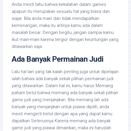
Anda mesti tahu bahwa kekalahan dalam games
apapun itu merupakan sesuatu hal yang biasa dan
wajar. Bila anda main dan tidak mendapatkan
kemenangan, maka itu artinya kamu ada dalam
masalah besar. Dengan begitu, jangan sampai kamu
ikut main-main karena tergiur dengan keuntungan yang
ditawarkan saja.
Ada Banyak Permainan Judi
Lalu hal lain yang tak kalah penting juga untuk dipelajari
ialah bahwa ada banyak sekali pilihan permainan judi
yang ditawarkan. Dalam hal ini, kamu harus Memang
paham betul bahwa memang ada banyak sekali pilihan
game judi yang menjanjikan. Bila memang lah ada
banyak yang menjanjikan untuk piawai dipilih, anda
mesti mengerti betul dengan apa yang dapat kamu
dapatkan Seterusnya Karena memang ada banyak
game judi yang piawai dimainkan, maka ini haruslah