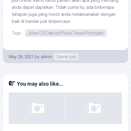
judi online, kamu harus paham akan apa yang memang
anda dapat dapatkan. Tidak cuma itu, ada beberapa
tahapan juga yang mesti anda melaksanakan dengan
baik di bandar judi terpercaya.
Tags:
Joker123 Deposit Pulsa Tanpa Potongan
May 28, 2021
by
admin
Game Judi
You may also like...