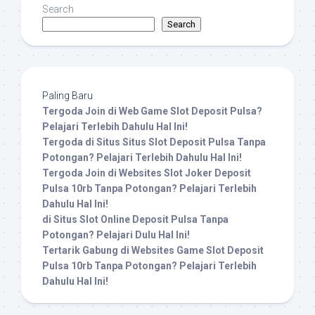
Search
Search
Paling Baru
Tergoda Join di Web Game Slot Deposit Pulsa?
Pelajari Terlebih Dahulu Hal Ini!
Tergoda di Situs Situs Slot Deposit Pulsa Tanpa
Potongan? Pelajari Terlebih Dahulu Hal Ini!
Tergoda Join di Websites Slot Joker Deposit
Pulsa 10rb Tanpa Potongan? Pelajari Terlebih
Dahulu Hal Ini!
di Situs Slot Online Deposit Pulsa Tanpa
Potongan? Pelajari Dulu Hal Ini!
Tertarik Gabung di Websites Game Slot Deposit
Pulsa 10rb Tanpa Potongan? Pelajari Terlebih
Dahulu Hal Ini!