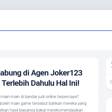
gabung di Agen Joker123
 Terlebih Dahulu Hal Ini!
main-main di bandar judi online terpercaya?
 boleh main game tersebut bahkan mereka yang
kan hasil biasanya bakal merekomendasikan