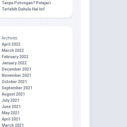
Tanpa Potongan? Pelajari
Terlebih Dahulu Hal Ini!
Archives
April 2022
March 2022
February 2022
January 2022
December 2021
November 2021
October 2021
September 2021
August 2021
July 2021
June 2021
May 2021
April 2021
March 2021