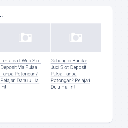
..
Tertarik di Web Slot
Gabung di Bandar
Deposit Via Pulsa
Judi Slot Deposit
Tanpa Potongan?
Pulsa Tanpa
Pelajari Dahulu Hal
Potongan? Pelajari
Ini!
Dulu Hal Ini!