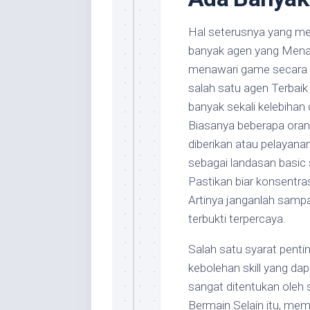
Hal seterusnya yang me
banyak agen yang Mena
menawari game secara on
salah satu agen Terbaik
banyak sekali kelebiha
Biasanya beberapa oran
diberikan atau pelayana
sebagai landasan basic 
Pastikan biar konsentra
Artinya janganlah samp
terbukti terpercaya.
Salah satu syarat pent
kebolehan skill yang dapa
sangat ditentukan oleh
Bermain Selain itu, mem