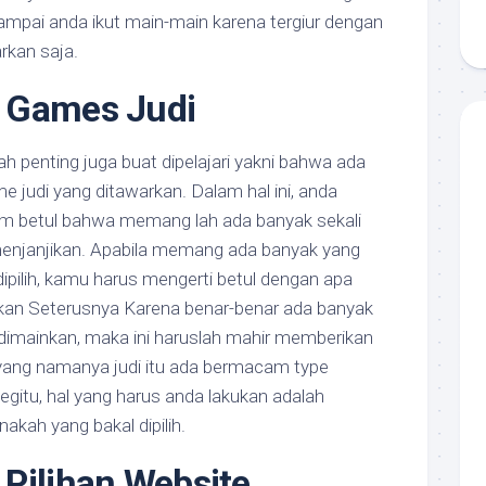
ampai anda ikut main-main karena tergiur dengan
rkan saja.
 Games Judi
lah penting juga buat dipelajari yakni bahwa ada
me judi yang ditawarkan. Dalam hal ini, anda
m betul bahwa memang lah ada banyak sekali
 menjanjikan. Apabila memang ada banyak yang
dipilih, kamu harus mengerti betul dengan apa
an Seterusnya Karena benar-benar ada banyak
dimainkan, maka ini haruslah mahir memberikan
ang namanya judi itu ada bermacam type
gitu, hal yang harus anda lakukan adalah
ah yang bakal dipilih.
Pilihan Website