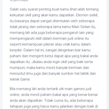
Salah satu syarat penting buat kamu lihat ialah tentang
kekuatan skill yang akan kamu dapatkan. Elemen sekill,
itu biasanya dapat sangat ditentukan oleh seberapa
tidak jarang dan seberapa lama kamu Main Selain itu,
memang lah ada juga beberapa pengaruh lain yang
mempengaruhi skill dalam bermain judi online itu
seperti kemampuan pikiran atau otak kamu dalam
berpikir. Dalam hal ini, sangat diinginkan biar kamu
paham dan mengerti betul dapat apa yang bakal anda
dapatkan itu. Jikalau anda ingin skill yang baik serta
mumpuni, maka kamu mesti banyak bermain dan
menuntut ilmu juga dari banyak sumber hal taktik dan
teknik Game
Bila memang lah anda tertarik utk main games judi
online, anda mesti paham bakal apa yang benar-benar
anda akan dapatkan. Tidak cuma itu, ada beberapa
tahapan juga yang harus kamu jalankan dengan baik di