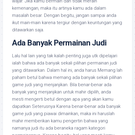
wajar. Jika kamu bermain dan tidak meraih
kemenangan, maka itu artinya kamu ada dalam
masalah besar. Dengan begitu, jangan sampai anda
ikut main-main karena tergiur dengan keuntungan yang
ditawarkan saja.
Ada Banyak Permainan Judi
Lalu hal lain yang tak kalah penting juga utk dipelajari
ialah bahwa ada banyak sekali pilihan permainan judi
yang ditawarkan. Dalam hal ini, anda harus Memang lah
paham betul bahwa memang ada banyak sekali pilihan
game judi yang menjanjikan. Bila benar-benar ada
banyak yang menjanjikan untuk mahir dipilih, anda
mesti mengerti betul dengan apa yang akan kamu
dapatkan Seterusnya Karena benar-benar ada banyak
game judi yang piawai dimainkan, maka ini haruslah
mahir memberikan kamu pengertin bahwa yang
namanya judi itu ada beraneka ragam kategori