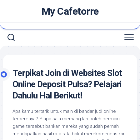
Skip
My Cafetorre
to
content
Terpikat Join di Websites Slot
Online Deposit Pulsa? Pelajari
Dahulu Hal Berikut!
Apa kamu tertarik untuk main di bandar judi online
terpercaya? Siapa saja memang lah boleh bermain
game tersebut bahkan mereka yang sudah pernah
mendapatkan hasil rata rata bakal merekomendasikan