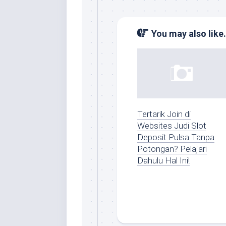
You may also like.
Tertarik Join di
Websites Judi Slot
Deposit Pulsa Tanpa
Potongan? Pelajari
Dahulu Hal Ini!