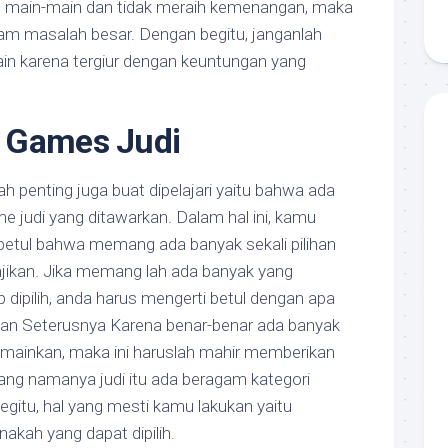
u main-main dan tidak meraih kemenangan, maka
lam masalah besar. Dengan begitu, janganlah
in karena tergiur dengan keuntungan yang
 Games Judi
lah penting juga buat dipelajari yaitu bahwa ada
me judi yang ditawarkan. Dalam hal ini, kamu
tul bahwa memang ada banyak sekali pilihan
jikan. Jika memang lah ada banyak yang
 dipilih, anda harus mengerti betul dengan apa
an Seterusnya Karena benar-benar ada banyak
imainkan, maka ini haruslah mahir memberikan
ang namanya judi itu ada beragam kategori
gitu, hal yang mesti kamu lakukan yaitu
ah yang dapat dipilih.