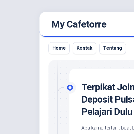
Skip
My Cafetorre
to
content
Home
Kontak
Tentang
Terpikat Joi
Deposit Pul
Pelajari Dulu
Apa kamu tertarik buat b