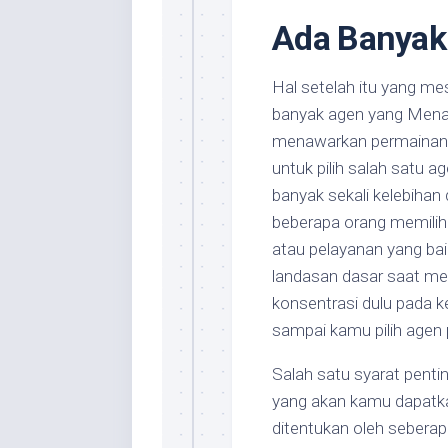
Ada Banyak
Hal setelah itu yang me
banyak agen yang Mena
menawarkan permainan d
untuk pilih salah satu a
banyak sekali kelebihan
beberapa orang memilih
atau pelayanan yang bai
landasan dasar saat mel
konsentrasi dulu pada k
sampai kamu pilih agen 
Salah satu syarat penting
yang akan kamu dapatkan.
ditentukan oleh sebera