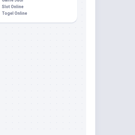
Game Judi
Slot Online
Togel Online