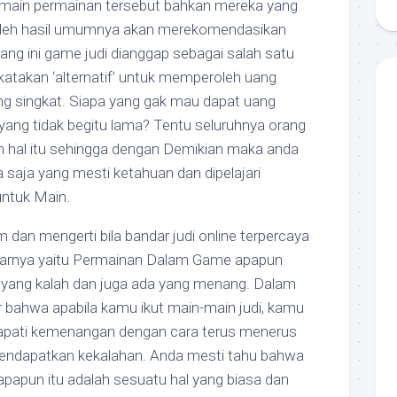
main permainan tersebut bahkan mereka yang
leh hasil umumnya akan merekomendasikan
ng ini game judi dianggap sebagai salah satu
atakan ‘alternatif’ untuk memperoleh uang
g singkat. Siapa yang gak mau dapat uang
ang tidak begitu lama? Tentu seluruhnya orang
an hal itu sehingga dengan Demikian maka anda
a saja yang mesti ketahuan dan dipelajari
ntuk Main.
dan mengerti bila bandar judi online terpercaya
sarnya yaitu Permainan Dalam Game apapun
a yang kalah dan juga ada yang menang. Dalam
ar bahwa apabila kamu ikut main-main judi, kamu
apati kemenangan dengan cara terus menerus
endapatkan kekalahan. Anda mesti tahu bahwa
papun itu adalah sesuatu hal yang biasa dan