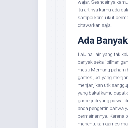
wajar. Seandainya kam
itu artinya kamu ada da
sampai kamu ikut berma
ditawarkan saja.
Ada Banyak
Lalu hal lain yang tak ka
banyak sekali pilihan ga
mesti Memang paham be
games judi yang menjan
menjanjikan utk sanggup
yang bakal kamu dapatk
game judi yang piawai d
anda pengertin bahwa y
permainannya. Karena be
menentukan games manak