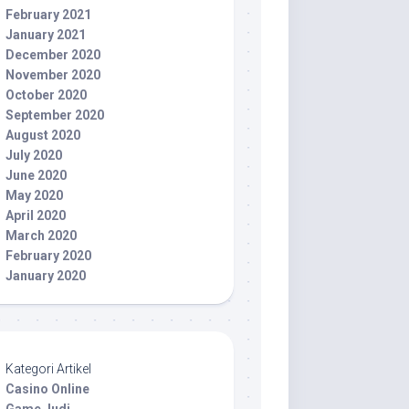
February 2021
January 2021
December 2020
November 2020
October 2020
September 2020
August 2020
July 2020
June 2020
May 2020
April 2020
March 2020
February 2020
January 2020
Kategori Artikel
Casino Online