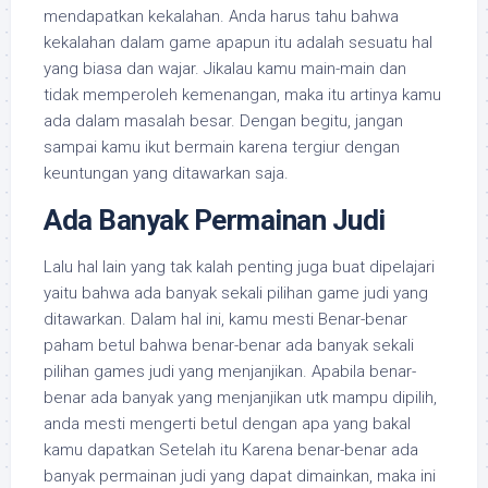
mendapatkan kekalahan. Anda harus tahu bahwa
kekalahan dalam game apapun itu adalah sesuatu hal
yang biasa dan wajar. Jikalau kamu main-main dan
tidak memperoleh kemenangan, maka itu artinya kamu
ada dalam masalah besar. Dengan begitu, jangan
sampai kamu ikut bermain karena tergiur dengan
keuntungan yang ditawarkan saja.
Ada Banyak Permainan Judi
Lalu hal lain yang tak kalah penting juga buat dipelajari
yaitu bahwa ada banyak sekali pilihan game judi yang
ditawarkan. Dalam hal ini, kamu mesti Benar-benar
paham betul bahwa benar-benar ada banyak sekali
pilihan games judi yang menjanjikan. Apabila benar-
benar ada banyak yang menjanjikan utk mampu dipilih,
anda mesti mengerti betul dengan apa yang bakal
kamu dapatkan Setelah itu Karena benar-benar ada
banyak permainan judi yang dapat dimainkan, maka ini