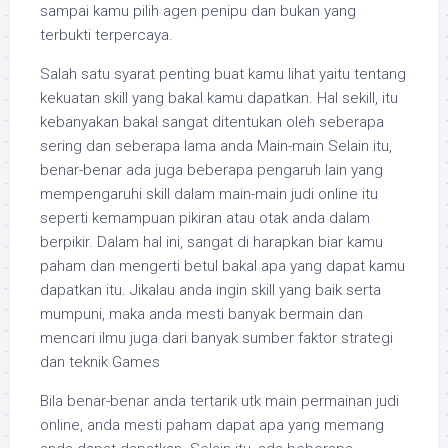
sampai kamu pilih agen penipu dan bukan yang
terbukti terpercaya.
Salah satu syarat penting buat kamu lihat yaitu tentang
kekuatan skill yang bakal kamu dapatkan. Hal sekill, itu
kebanyakan bakal sangat ditentukan oleh seberapa
sering dan seberapa lama anda Main-main Selain itu,
benar-benar ada juga beberapa pengaruh lain yang
mempengaruhi skill dalam main-main judi online itu
seperti kemampuan pikiran atau otak anda dalam
berpikir. Dalam hal ini, sangat di harapkan biar kamu
paham dan mengerti betul bakal apa yang dapat kamu
dapatkan itu. Jikalau anda ingin skill yang baik serta
mumpuni, maka anda mesti banyak bermain dan
mencari ilmu juga dari banyak sumber faktor strategi
dan teknik Games
Bila benar-benar anda tertarik utk main permainan judi
online, anda mesti paham dapat apa yang memang