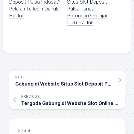
Deposit Pulsa Indosat?
Situs Slot Deposit
Pelajari Terlebih Dahulu
Pulsa Tanpa
Hal Ini!
Potongan? Pelajari
Dulu Hal Ini!
NEXT
Gabung di Website Situs Slot Deposit Pulsa Tanpa Potongan? Pelajari Dulu Hal Ini!
PREVIOUS
Tergoda Gabung di Website Slot Online Deposit Pulsa? Pelajari Dahulu Hal Berikut!
Search