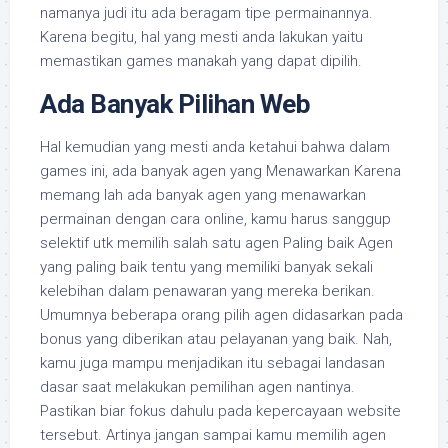
namanya judi itu ada beragam tipe permainannya.
Karena begitu, hal yang mesti anda lakukan yaitu
memastikan games manakah yang dapat dipilih.
Ada Banyak Pilihan Web
Hal kemudian yang mesti anda ketahui bahwa dalam
games ini, ada banyak agen yang Menawarkan Karena
memang lah ada banyak agen yang menawarkan
permainan dengan cara online, kamu harus sanggup
selektif utk memilih salah satu agen Paling baik Agen
yang paling baik tentu yang memiliki banyak sekali
kelebihan dalam penawaran yang mereka berikan.
Umumnya beberapa orang pilih agen didasarkan pada
bonus yang diberikan atau pelayanan yang baik. Nah,
kamu juga mampu menjadikan itu sebagai landasan
dasar saat melakukan pemilihan agen nantinya.
Pastikan biar fokus dahulu pada kepercayaan website
tersebut. Artinya jangan sampai kamu memilih agen