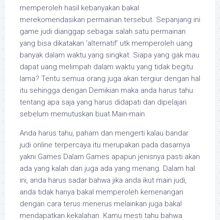
memperoleh hasil kebanyakan bakal
merekomendasikan permainan tersebut. Sepanjang ini
game judi dianggap sebagai salah satu permainan
yang bisa dikatakan ‘alternatif’ utk memperoleh uang
banyak dalam waktu yang singkat. Siapa yang gak mau
dapat uang melimpah dalam waktu yang tidak begitu
lama? Tentu semua orang juga akan tergiur dengan hal
itu sehingga dengan Demikian maka anda harus tahu
tentang apa saja yang harus didapati dan dipelajari
sebelum memutuskan buat Main-main.
Anda harus tahu, paham dan mengerti kalau bandar
judi online terpercaya itu merupakan pada dasarnya
yakni Games Dalam Games apapun jenisnya pasti akan
ada yang kalah dan juga ada yang menang. Dalam hal
ini, anda harus sadar bahwa jika anda ikut main judi,
anda tidak hanya bakal memperoleh kemenangan
dengan cara terus menerus melainkan juga bakal
mendapatkan kekalahan. Kamu mesti tahu bahwa