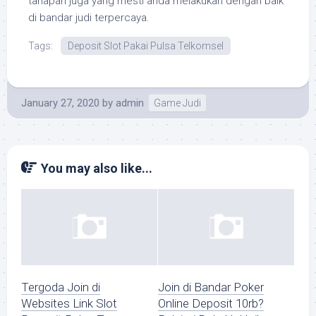
tahapan juga yang mesti anda melakukan dengan baik
di bandar judi terpercaya.
Tags:
Deposit Slot Pakai Pulsa Telkomsel
January 27, 2020
by
admin
Game Judi
You may also like...
Tergoda Join di
Join di Bandar Poker
Websites Link Slot
Online Deposit 10rb?