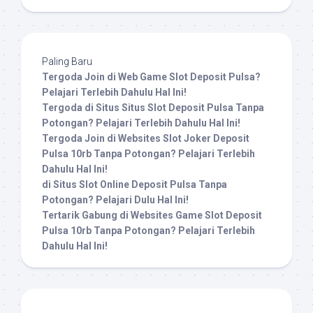
Paling Baru
Tergoda Join di Web Game Slot Deposit Pulsa?
Pelajari Terlebih Dahulu Hal Ini!
Tergoda di Situs Situs Slot Deposit Pulsa Tanpa
Potongan? Pelajari Terlebih Dahulu Hal Ini!
Tergoda Join di Websites Slot Joker Deposit
Pulsa 10rb Tanpa Potongan? Pelajari Terlebih
Dahulu Hal Ini!
di Situs Slot Online Deposit Pulsa Tanpa
Potongan? Pelajari Dulu Hal Ini!
Tertarik Gabung di Websites Game Slot Deposit
Pulsa 10rb Tanpa Potongan? Pelajari Terlebih
Dahulu Hal Ini!