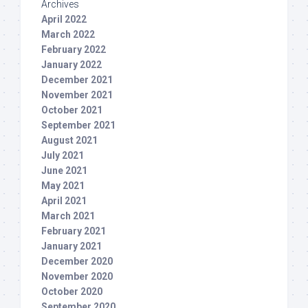
Archives
April 2022
March 2022
February 2022
January 2022
December 2021
November 2021
October 2021
September 2021
August 2021
July 2021
June 2021
May 2021
April 2021
March 2021
February 2021
January 2021
December 2020
November 2020
October 2020
September 2020