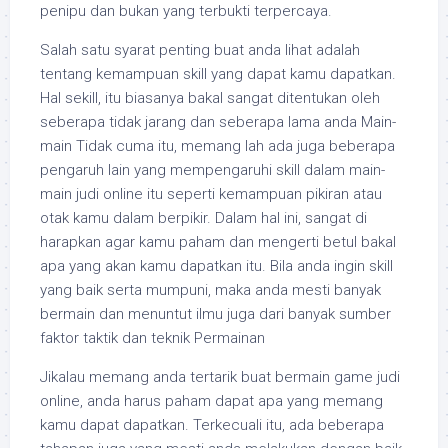
penipu dan bukan yang terbukti terpercaya.
Salah satu syarat penting buat anda lihat adalah
tentang kemampuan skill yang dapat kamu dapatkan.
Hal sekill, itu biasanya bakal sangat ditentukan oleh
seberapa tidak jarang dan seberapa lama anda Main-
main Tidak cuma itu, memang lah ada juga beberapa
pengaruh lain yang mempengaruhi skill dalam main-
main judi online itu seperti kemampuan pikiran atau
otak kamu dalam berpikir. Dalam hal ini, sangat di
harapkan agar kamu paham dan mengerti betul bakal
apa yang akan kamu dapatkan itu. Bila anda ingin skill
yang baik serta mumpuni, maka anda mesti banyak
bermain dan menuntut ilmu juga dari banyak sumber
faktor taktik dan teknik Permainan
Jikalau memang anda tertarik buat bermain game judi
online, anda harus paham dapat apa yang memang
kamu dapat dapatkan. Terkecuali itu, ada beberapa