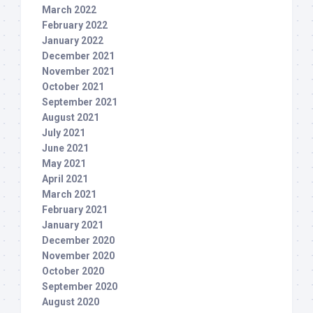
March 2022
February 2022
January 2022
December 2021
November 2021
October 2021
September 2021
August 2021
July 2021
June 2021
May 2021
April 2021
March 2021
February 2021
January 2021
December 2020
November 2020
October 2020
September 2020
August 2020