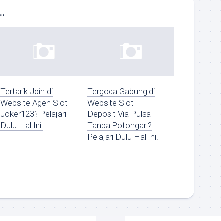
..
Tertarik Join di
Tergoda Gabung di
Website Agen Slot
Website Slot
Joker123? Pelajari
Deposit Via Pulsa
Dulu Hal Ini!
Tanpa Potongan?
Pelajari Dulu Hal Ini!