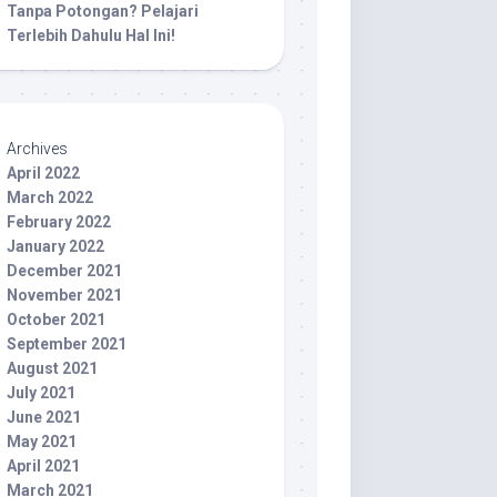
Tanpa Potongan? Pelajari
Terlebih Dahulu Hal Ini!
Archives
April 2022
March 2022
February 2022
January 2022
December 2021
November 2021
October 2021
September 2021
August 2021
July 2021
June 2021
May 2021
April 2021
March 2021