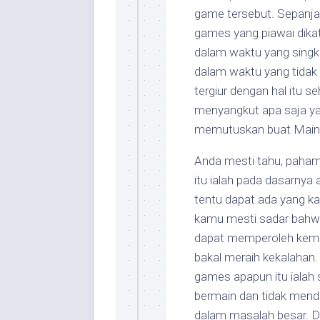
game tersebut. Sepanjan
games yang piawai dikat
dalam waktu yang singk
dalam waktu yang tidak 
tergiur dengan hal itu
menyangkut apa saja yan
memutuskan buat Main
Anda mesti tahu, paham 
itu ialah pada dasarny
tentu dapat ada yang ka
kamu mesti sadar bahwa 
dapat memperoleh keme
bakal meraih kekalahan
games apapun itu ialah 
bermain dan tidak mend
dalam masalah besar. D