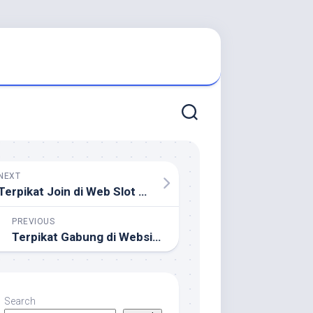
NEXT
Terpikat Join di Web Slot Deposit Pulsa Indosat? Pelajari Dahulu Hal Berikut!
PREVIOUS
Terpikat Gabung di Website Slot Deposit Via Pulsa Tanpa Potongan? Pelajari Terlebih Dahulu Hal Berikut!
Search