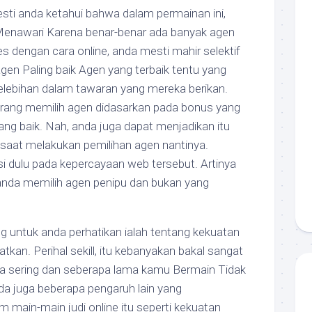
sti anda ketahui bahwa dalam permainan ini,
Menawari Karena benar-benar ada banyak agen
dengan cara online, anda mesti mahir selektif
agen Paling baik Agen yang terbaik tentu yang
kelebihan dalam tawaran yang mereka berikan.
rang memilih agen didasarkan pada bonus yang
ang baik. Nah, anda juga dapat menjadikan itu
 saat melakukan pemilihan agen nantinya.
si dulu pada kepercayaan web tersebut. Artinya
nda memilih agen penipu dan bukan yang
ng untuk anda perhatikan ialah tentang kekuatan
atkan. Perihal sekill, itu kebanyakan bakal sangat
pa sering dan seberapa lama kamu Bermain Tidak
ada juga beberapa pengaruh lain yang
m main-main judi online itu seperti kekuatan