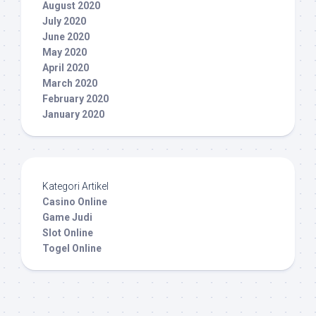
August 2020
July 2020
June 2020
May 2020
April 2020
March 2020
February 2020
January 2020
Kategori Artikel
Casino Online
Game Judi
Slot Online
Togel Online