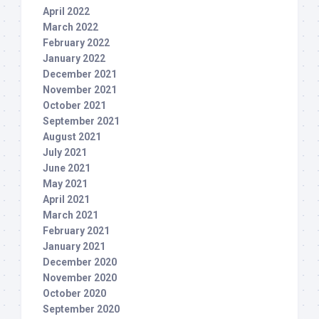
April 2022
March 2022
February 2022
January 2022
December 2021
November 2021
October 2021
September 2021
August 2021
July 2021
June 2021
May 2021
April 2021
March 2021
February 2021
January 2021
December 2020
November 2020
October 2020
September 2020