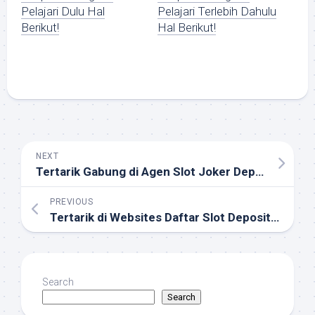
Pelajari Dulu Hal
Pelajari Terlebih Dahulu
Berikut!
Hal Berikut!
NEXT
Tertarik Gabung di Agen Slot Joker Deposit Pulsa Tanpa Potongan? Pelajari Dulu Hal Berikut!
PREVIOUS
Tertarik di Websites Daftar Slot Deposit Pulsa? Pelajari Terlebih Dahulu Hal Ini!
Search
Search