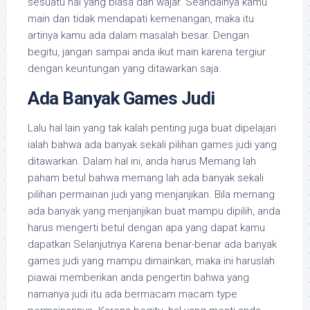
sesuatu hal yang biasa dan wajar. Seandainya kamu
main dan tidak mendapati kemenangan, maka itu
artinya kamu ada dalam masalah besar. Dengan
begitu, jangan sampai anda ikut main karena tergiur
dengan keuntungan yang ditawarkan saja.
Ada Banyak Games Judi
Lalu hal lain yang tak kalah penting juga buat dipelajari
ialah bahwa ada banyak sekali pilihan games judi yang
ditawarkan. Dalam hal ini, anda harus Memang lah
paham betul bahwa memang lah ada banyak sekali
pilihan permainan judi yang menjanjikan. Bila memang
ada banyak yang menjanjikan buat mampu dipilih, anda
harus mengerti betul dengan apa yang dapat kamu
dapatkan Selanjutnya Karena benar-benar ada banyak
games judi yang mampu dimainkan, maka ini haruslah
piawai memberikan anda pengertin bahwa yang
namanya judi itu ada bermacam macam type