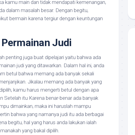
Jika kamu main dan tidak mendapati kemenangan,
ada dalam masalah besar. Dengan begitu,
ikut bermain karena tergiur dengan keuntungan
 Permainan Judi
lah penting juga buat dipelajari yaitu bahwa ada
rmainan judi yang ditawarkan. Dalam hal ini, anda
m betul bahwa memang ada banyak sekali
g menjanjikan. Jikalau memang ada banyak yang
dipilih, kamu harus mengerti betul dengan apa
n Setelah itu Karena benar-benar ada banyak
mpu dimainkan, maka ini haruslah mampu
tin bahwa yang namanya judi itu ada berbagai
na begitu, hal yang harus anda lakukan ialah
anakah yang bakal dipilih.