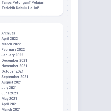
Tanpa Potongan? Pelajari
Terlebih Dahulu Hal Ini!
Archives
April 2022
March 2022
February 2022
January 2022
December 2021
November 2021
October 2021
September 2021
August 2021
July 2021
June 2021
May 2021
April 2021
March 2021