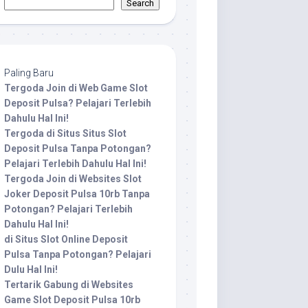
Search
Paling Baru
Tergoda Join di Web Game Slot
Deposit Pulsa? Pelajari Terlebih
Dahulu Hal Ini!
Tergoda di Situs Situs Slot
Deposit Pulsa Tanpa Potongan?
Pelajari Terlebih Dahulu Hal Ini!
Tergoda Join di Websites Slot
Joker Deposit Pulsa 10rb Tanpa
Potongan? Pelajari Terlebih
Dahulu Hal Ini!
di Situs Slot Online Deposit
Pulsa Tanpa Potongan? Pelajari
Dulu Hal Ini!
Tertarik Gabung di Websites
Game Slot Deposit Pulsa 10rb