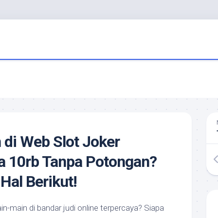
n di Web Slot Joker
a 10rb Tanpa Potongan?
 Hal Berikut!
in-main di bandar judi online terpercaya? Siapa