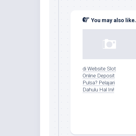
You may also like.
di Website Slot
Online Deposit
Pulsa? Pelajari
Dahulu Hal Ini!