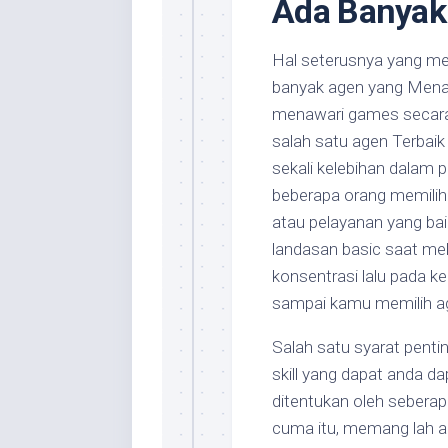
Ada Banyak 
Hal seterusnya yang me
banyak agen yang Men
menawari games secara 
salah satu agen Terbaik
sekali kelebihan dalam
beberapa orang memilih
atau pelayanan yang bai
landasan basic saat mel
konsentrasi lalu pada k
sampai kamu memilih ag
Salah satu syarat penti
skill yang dapat anda da
ditentukan oleh sebera
cuma itu, memang lah a