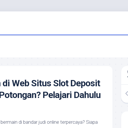
 di Web Situs Slot Deposit
Potongan? Pelajari Dahulu
bermain di bandar judi online terpercaya? Siapa