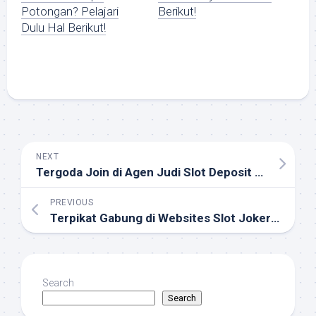
Potongan? Pelajari
Berikut!
Dulu Hal Berikut!
NEXT
Tergoda Join di Agen Judi Slot Deposit Pulsa? Pelajari Terlebih Dahulu Hal Ini!
PREVIOUS
Terpikat Gabung di Websites Slot Joker Deposit Pulsa 10rb Tanpa Potongan? Pelajari Terlebih Dahulu Hal Berikut!
Search
Search