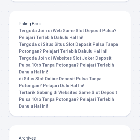
Paling Baru
Tergoda Join di Web Game Slot Deposit Pulsa?
Pelajari Terlebih Dahulu Hal Ini!
Tergoda di Situs Situs Slot Deposit Pulsa Tanpa
Potongan? Pelajari Terlebih Dahulu Hal Ini!
Tergoda Join di Websites Slot Joker Deposit
Pulsa 10rb Tanpa Potongan? Pelajari Terlebih
Dahulu Hal Ini!
di Situs Slot Online Deposit Pulsa Tanpa
Potongan? Pelajari Dulu Hal Ini!
Tertarik Gabung di Websites Game Slot Deposit
Pulsa 10rb Tanpa Potongan? Pelajari Terlebih
Dahulu Hal Ini!
Archives