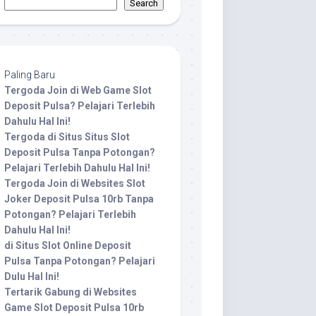
Search
Paling Baru
Tergoda Join di Web Game Slot
Deposit Pulsa? Pelajari Terlebih
Dahulu Hal Ini!
Tergoda di Situs Situs Slot
Deposit Pulsa Tanpa Potongan?
Pelajari Terlebih Dahulu Hal Ini!
Tergoda Join di Websites Slot
Joker Deposit Pulsa 10rb Tanpa
Potongan? Pelajari Terlebih
Dahulu Hal Ini!
di Situs Slot Online Deposit
Pulsa Tanpa Potongan? Pelajari
Dulu Hal Ini!
Tertarik Gabung di Websites
Game Slot Deposit Pulsa 10rb