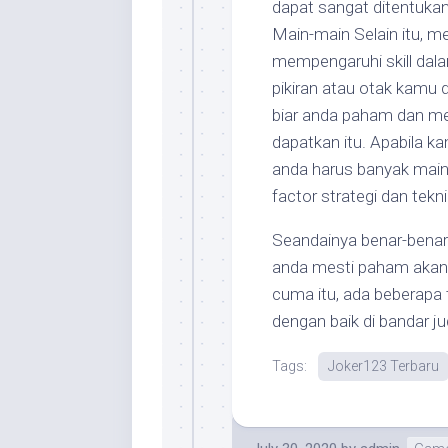
dapat sangat ditentuka
Main-main Selain itu, 
mempengaruhi skill dalam
pikiran atau otak kamu d
biar anda paham dan men
dapatkan itu. Apabila ka
anda harus banyak main
factor strategi dan tek
Seandainya benar-benar 
anda mesti paham akan
cuma itu, ada beberapa
dengan baik di bandar ju
Tags:
Joker123 Terbaru