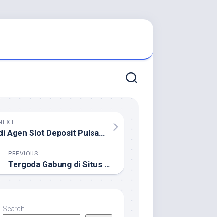
NEXT
di Agen Slot Deposit Pulsa Tanpa Potongan? Pelajari Dulu Hal Berikut!
PREVIOUS
Tergoda Gabung di Situs Judi Slot Deposit Pulsa? Pelajari Dulu Hal Berikut!
Search