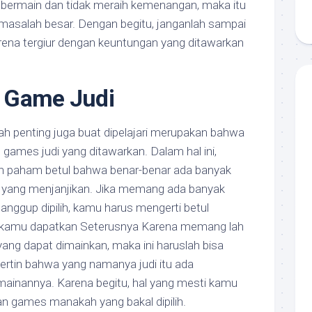
u bermain dan tidak meraih kemenangan, maka itu
 masalah besar. Dengan begitu, janganlah sampai
rena tergiur dengan keuntungan yang ditawarkan
 Game Judi
alah penting juga buat dipelajari merupakan bahwa
n games judi yang ditawarkan. Dalam hal ini,
 paham betul bahwa benar-benar ada banyak
di yang menjanjikan. Jika memang ada banyak
anggup dipilih, kamu harus mengerti betul
 kamu dapatkan Seterusnya Karena memang lah
ang dapat dimainkan, maka ini haruslah bisa
tin bahwa yang namanya judi itu ada
ainannya. Karena begitu, hal yang mesti kamu
n games manakah yang bakal dipilih.