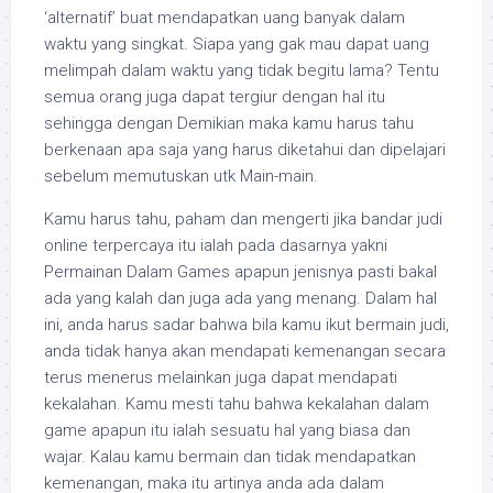
‘alternatif’ buat mendapatkan uang banyak dalam
waktu yang singkat. Siapa yang gak mau dapat uang
melimpah dalam waktu yang tidak begitu lama? Tentu
semua orang juga dapat tergiur dengan hal itu
sehingga dengan Demikian maka kamu harus tahu
berkenaan apa saja yang harus diketahui dan dipelajari
sebelum memutuskan utk Main-main.
Kamu harus tahu, paham dan mengerti jika bandar judi
online terpercaya itu ialah pada dasarnya yakni
Permainan Dalam Games apapun jenisnya pasti bakal
ada yang kalah dan juga ada yang menang. Dalam hal
ini, anda harus sadar bahwa bila kamu ikut bermain judi,
anda tidak hanya akan mendapati kemenangan secara
terus menerus melainkan juga dapat mendapati
kekalahan. Kamu mesti tahu bahwa kekalahan dalam
game apapun itu ialah sesuatu hal yang biasa dan
wajar. Kalau kamu bermain dan tidak mendapatkan
kemenangan, maka itu artinya anda ada dalam