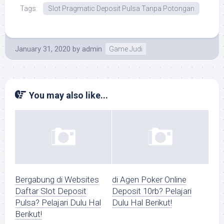
Tags:
Slot Pragmatic Deposit Pulsa Tanpa Potongan
January 31, 2020
by
admin
Game Judi
You may also like...
Bergabung di Websites
di Agen Poker Online
Daftar Slot Deposit
Deposit 10rb? Pelajari
Pulsa? Pelajari Dulu Hal
Dulu Hal Berikut!
Berikut!