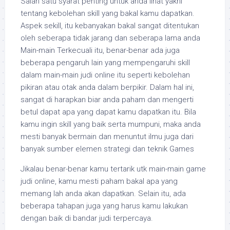
Salah satu syarat penting untuk anda lihat yakni
tentang kebolehan skill yang bakal kamu dapatkan.
Aspek sekill, itu kebanyakan bakal sangat ditentukan
oleh seberapa tidak jarang dan seberapa lama anda
Main-main Terkecuali itu, benar-benar ada juga
beberapa pengaruh lain yang mempengaruhi skill
dalam main-main judi online itu seperti kebolehan
pikiran atau otak anda dalam berpikir. Dalam hal ini,
sangat di harapkan biar anda paham dan mengerti
betul dapat apa yang dapat kamu dapatkan itu. Bila
kamu ingin skill yang baik serta mumpuni, maka anda
mesti banyak bermain dan menuntut ilmu juga dari
banyak sumber elemen strategi dan teknik Games
Jikalau benar-benar kamu tertarik utk main-main game
judi online, kamu mesti paham bakal apa yang
memang lah anda akan dapatkan. Selain itu, ada
beberapa tahapan juga yang harus kamu lakukan
dengan baik di bandar judi terpercaya.