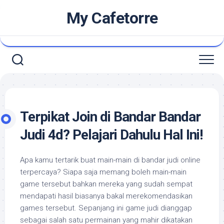
Skip
My Cafetorre
to
content
Terpikat Join di Bandar Bandar
Judi 4d? Pelajari Dahulu Hal Ini!
Apa kamu tertarik buat main-main di bandar judi online
terpercaya? Siapa saja memang boleh main-main
game tersebut bahkan mereka yang sudah sempat
mendapati hasil biasanya bakal merekomendasikan
games tersebut. Sepanjang ini game judi dianggap
sebagai salah satu permainan yang mahir dikatakan