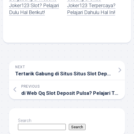
Joker123 Slot? Pelajari
Joker123 Terpercaya?
Dulu Hal Berikut!
Pelajari Dahulu Hal Ini!
NEXT
Tertarik Gabung di Situs Situs Slot Deposit Pulsa? Pelajari Terlebih Dahulu Hal Berikut!
PREVIOUS
di Web Qq Slot Deposit Pulsa? Pelajari Terlebih Dahulu Hal Ini!
Search
Search