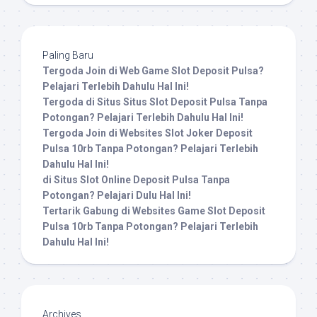
Paling Baru
Tergoda Join di Web Game Slot Deposit Pulsa?
Pelajari Terlebih Dahulu Hal Ini!
Tergoda di Situs Situs Slot Deposit Pulsa Tanpa
Potongan? Pelajari Terlebih Dahulu Hal Ini!
Tergoda Join di Websites Slot Joker Deposit
Pulsa 10rb Tanpa Potongan? Pelajari Terlebih
Dahulu Hal Ini!
di Situs Slot Online Deposit Pulsa Tanpa
Potongan? Pelajari Dulu Hal Ini!
Tertarik Gabung di Websites Game Slot Deposit
Pulsa 10rb Tanpa Potongan? Pelajari Terlebih
Dahulu Hal Ini!
Archives