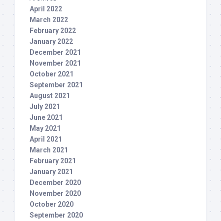
April 2022
March 2022
February 2022
January 2022
December 2021
November 2021
October 2021
September 2021
August 2021
July 2021
June 2021
May 2021
April 2021
March 2021
February 2021
January 2021
December 2020
November 2020
October 2020
September 2020