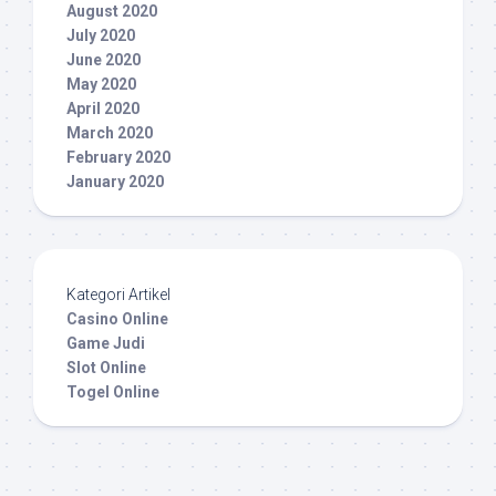
August 2020
July 2020
June 2020
May 2020
April 2020
March 2020
February 2020
January 2020
Kategori Artikel
Casino Online
Game Judi
Slot Online
Togel Online