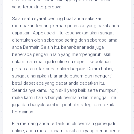
yang terbukti terpercaya.
Salah satu syarat penting buat anda saksikan
merupakan tentang kemampuan skill yang bakal anda
dapatkan. Aspek sekill, itu kebanyakan akan sangat
ditentukan oleh seberapa sering dan seberapa lama
anda Bermain Selain itu, benar-benar ada juga
beberapa pengaruh lain yang mempengaruhi skill
dalam main-main judi online itu seperti kebolehan
pikiran atau otak anda dalam berpikir. Dalam hal ini,
sangat diharapkan biar anda paham dan mengerti
betul dapat apa yang dapat anda dapatkan itu.
Seandainya kamu ingin skill yang baik serta mumpuni,
maka kamu harus banyak bermain dan menggali ilmu
juga dari banyak sumber perihal strategi dan teknik
Permainan
Bila memang anda tertarik untuk bermain game judi
online, anda mesti paham bakal apa yang benar-benar