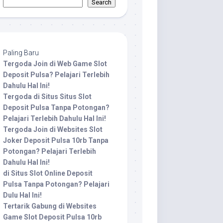
Search
Paling Baru
Tergoda Join di Web Game Slot
Deposit Pulsa? Pelajari Terlebih
Dahulu Hal Ini!
Tergoda di Situs Situs Slot
Deposit Pulsa Tanpa Potongan?
Pelajari Terlebih Dahulu Hal Ini!
Tergoda Join di Websites Slot
Joker Deposit Pulsa 10rb Tanpa
Potongan? Pelajari Terlebih
Dahulu Hal Ini!
di Situs Slot Online Deposit
Pulsa Tanpa Potongan? Pelajari
Dulu Hal Ini!
Tertarik Gabung di Websites
Game Slot Deposit Pulsa 10rb