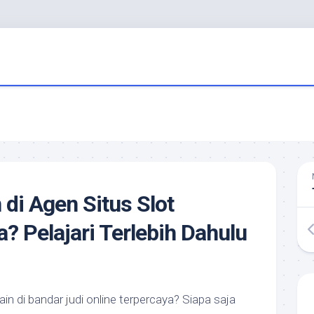
 di Agen Situs Slot
? Pelajari Terlebih Dahulu
in di bandar judi online terpercaya? Siapa saja