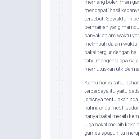
memang boleh main gam
mendapati hasil keban
tersebut. Sewaktu ini p
permainan yang mampu d
banyak dalam waktu yan
melimpah dalam waktu y
bakal tergiur dengan h
tahu mengenai apa saja 
memutuskan utk Berma
Kamu harus tahu, paham 
terpercaya itu yaitu p
jenisnya tentu akan ad
hal ini, anda mesti sada
hanya bakal meraih ke
juga bakal meraih keka
games apapun itu merup