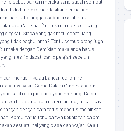
e tersebut bahkan mereka yang sudah sempat
yakan bakal merekomendasikan permainan
ermainan judi dianggap sebagai salah satu
ikatakan ‘alternatif’ untuk memperoleh uang
g singkat. Siapa yang gak mau dapat uang
ang tidak begitu lama? Tentu semua orang juga
al itu maka dengan Demikian maka anda harus
yang mesti didapati dan dipelajari sebelum
in.
dan mengerti kalau bandar judi online
ada dasarnya yakni Game Dalam Games apapun
a yang kalah dan juga ada yang menang. Dalam
r bahwa bila kamu ikut main-main judi, anda tidak
menangan dengan cara terus menerus melainkan
lahan. Kamu harus tahu bahwa kekalahan dalam
akan sesuatu hal yang biasa dan wajar. Kalau