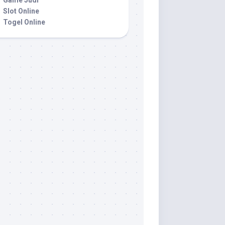
Game Judi
Slot Online
Togel Online