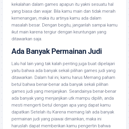
kekalahan dalam games apapun itu yakni sesuatu hal
yang biasa dan wajar. Bila kamu main dan tidak meraih
kemenangan, maka itu artinya kamu ada dalam
masalah besar. Dengan begitu, janganlah sampai kamu
ikut main karena tergiur dengan keuntungan yang
ditawarkan saja.
Ada Banyak Permainan Judi
Lalu hal lain yang tak kalah penting juga buat dipelajari
yaitu bahwa ada banyak sekali pilihan games judi yang
ditawarkan. Dalam hal ini, kamu harus Memang paham
betul bahwa benar-benar ada banyak sekali pilihan
games judi yang menjanjikan. Seandainya benar-benar
ada banyak yang menjanjikan utk mampu dipilih, anda
mesti mengerti betul dengan apa yang dapat kamu
dapatkan Setelah itu Karena memang lah ada banyak
permainan judi yang piawai dimainkan, maka ini
haruslah dapat memberikan kamu pengertin bahwa