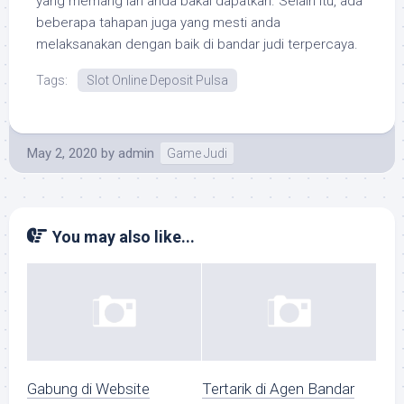
yang memang lah anda bakal dapatkan. Selain itu, ada
beberapa tahapan juga yang mesti anda
melaksanakan dengan baik di bandar judi terpercaya.
Tags:
Slot Online Deposit Pulsa
May 2, 2020
by
admin
Game Judi
You may also like...
Gabung di Website
Tertarik di Agen Bandar