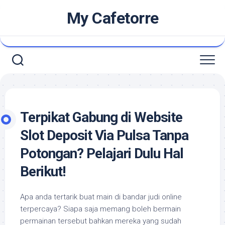
Skip
My Cafetorre
to
content
Terpikat Gabung di Website
Slot Deposit Via Pulsa Tanpa
Potongan? Pelajari Dulu Hal
Berikut!
Apa anda tertarik buat main di bandar judi online
terpercaya? Siapa saja memang boleh bermain
permainan tersebut bahkan mereka yang sudah