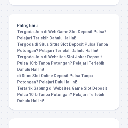
Paling Baru
Tergoda Join di Web Game Slot Deposit Pulsa?
Pelajari Terlebih Dahulu Hal Ini!
Tergoda di Situs Situs Slot Deposit Pulsa Tanpa
Potongan? Pelajari Terlebih Dahulu Hal Ini!
Tergoda Join di Websites Slot Joker Deposit
Pulsa 10rb Tanpa Potongan? Pelajari Terlebih
Dahulu Hal Ini!
di Situs Slot Online Deposit Pulsa Tanpa
Potongan? Pelajari Dulu Hal Ini!
Tertarik Gabung di Websites Game Slot Deposit
Pulsa 10rb Tanpa Potongan? Pelajari Terlebih
Dahulu Hal Ini!