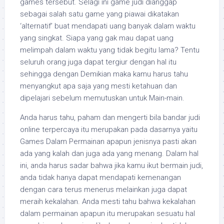
games tersebut. Selagi ini game judi dianggap
sebagai salah satu game yang piawai dikatakan
‘alternatif’ buat mendapati uang banyak dalam waktu
yang singkat. Siapa yang gak mau dapat uang
melimpah dalam waktu yang tidak begitu lama? Tentu
seluruh orang juga dapat tergiur dengan hal itu
sehingga dengan Demikian maka kamu harus tahu
menyangkut apa saja yang mesti ketahuan dan
dipelajari sebelum memutuskan untuk Main-main.
Anda harus tahu, paham dan mengerti bila bandar judi
online terpercaya itu merupakan pada dasarnya yaitu
Games Dalam Permainan apapun jenisnya pasti akan
ada yang kalah dan juga ada yang menang. Dalam hal
ini, anda harus sadar bahwa jika kamu ikut bermain judi,
anda tidak hanya dapat mendapati kemenangan
dengan cara terus menerus melainkan juga dapat
meraih kekalahan. Anda mesti tahu bahwa kekalahan
dalam permainan apapun itu merupakan sesuatu hal