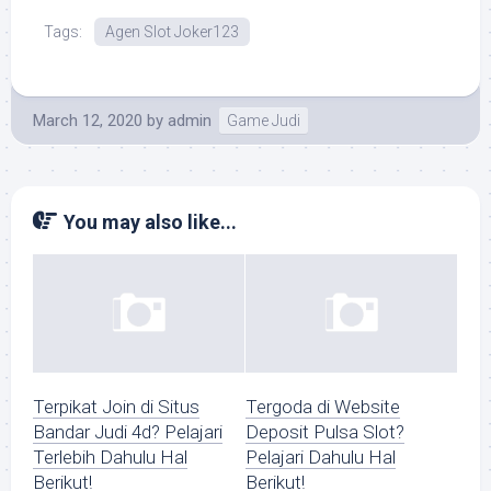
Tags:
Agen Slot Joker123
March 12, 2020
by
admin
Game Judi
You may also like...
Terpikat Join di Situs
Tergoda di Website
Bandar Judi 4d? Pelajari
Deposit Pulsa Slot?
Terlebih Dahulu Hal
Pelajari Dahulu Hal
Berikut!
Berikut!