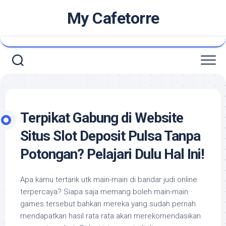
Skip
My Cafetorre
to
content
Terpikat Gabung di Website
Situs Slot Deposit Pulsa Tanpa
Potongan? Pelajari Dulu Hal Ini!
Apa kamu tertarik utk main-main di bandar judi online
terpercaya? Siapa saja memang boleh main-main
games tersebut bahkan mereka yang sudah pernah
mendapatkan hasil rata rata akan merekomendasikan