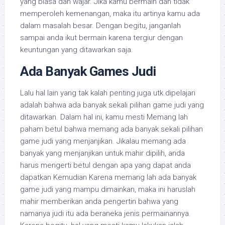
yang biasa dan wajar. Jika kamu bermain dan tidak
memperoleh kemenangan, maka itu artinya kamu ada
dalam masalah besar. Dengan begitu, janganlah
sampai anda ikut bermain karena tergiur dengan
keuntungan yang ditawarkan saja.
Ada Banyak Games Judi
Lalu hal lain yang tak kalah penting juga utk dipelajari
adalah bahwa ada banyak sekali pilihan game judi yang
ditawarkan. Dalam hal ini, kamu mesti Memang lah
paham betul bahwa memang ada banyak sekali pilihan
game judi yang menjanjikan. Jikalau memang ada
banyak yang menjanjikan untuk mahir dipilih, anda
harus mengerti betul dengan apa yang dapat anda
dapatkan Kemudian Karena memang lah ada banyak
game judi yang mampu dimainkan, maka ini haruslah
mahir memberikan anda pengertin bahwa yang
namanya judi itu ada beraneka jenis permainannya.