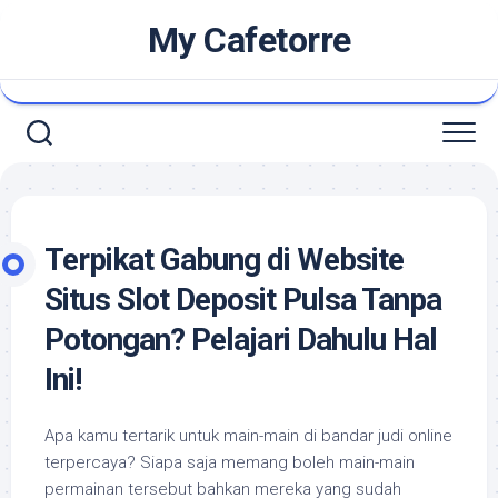
Skip
My Cafetorre
to
content
Terpikat Gabung di Website
Situs Slot Deposit Pulsa Tanpa
Potongan? Pelajari Dahulu Hal
Ini!
Apa kamu tertarik untuk main-main di bandar judi online
terpercaya? Siapa saja memang boleh main-main
permainan tersebut bahkan mereka yang sudah