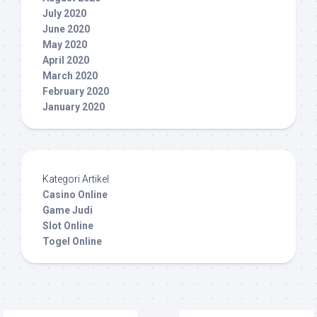
July 2020
June 2020
May 2020
April 2020
March 2020
February 2020
January 2020
Kategori Artikel
Casino Online
Game Judi
Slot Online
Togel Online