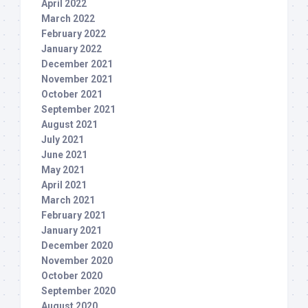
April 2022
March 2022
February 2022
January 2022
December 2021
November 2021
October 2021
September 2021
August 2021
July 2021
June 2021
May 2021
April 2021
March 2021
February 2021
January 2021
December 2020
November 2020
October 2020
September 2020
August 2020