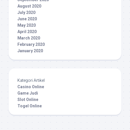
August 2020
July 2020
June 2020
May 2020
April 2020
March 2020
February 2020
January 2020
Kategori Artikel
Casino Online
Game Judi
Slot Online
Togel Online