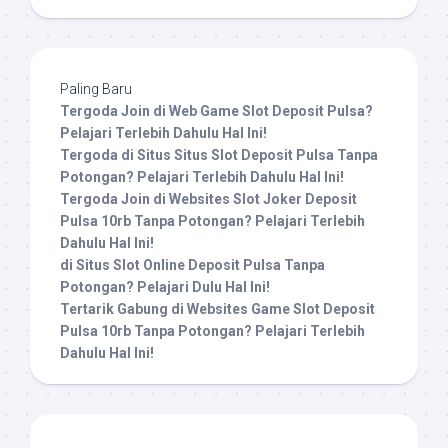
Paling Baru
Tergoda Join di Web Game Slot Deposit Pulsa?
Pelajari Terlebih Dahulu Hal Ini!
Tergoda di Situs Situs Slot Deposit Pulsa Tanpa
Potongan? Pelajari Terlebih Dahulu Hal Ini!
Tergoda Join di Websites Slot Joker Deposit
Pulsa 10rb Tanpa Potongan? Pelajari Terlebih
Dahulu Hal Ini!
di Situs Slot Online Deposit Pulsa Tanpa
Potongan? Pelajari Dulu Hal Ini!
Tertarik Gabung di Websites Game Slot Deposit
Pulsa 10rb Tanpa Potongan? Pelajari Terlebih
Dahulu Hal Ini!