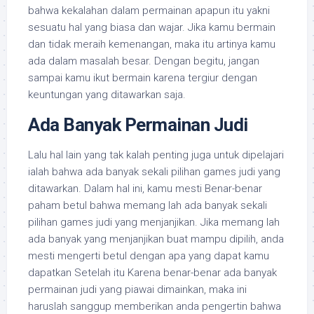
bahwa kekalahan dalam permainan apapun itu yakni
sesuatu hal yang biasa dan wajar. Jika kamu bermain
dan tidak meraih kemenangan, maka itu artinya kamu
ada dalam masalah besar. Dengan begitu, jangan
sampai kamu ikut bermain karena tergiur dengan
keuntungan yang ditawarkan saja.
Ada Banyak Permainan Judi
Lalu hal lain yang tak kalah penting juga untuk dipelajari
ialah bahwa ada banyak sekali pilihan games judi yang
ditawarkan. Dalam hal ini, kamu mesti Benar-benar
paham betul bahwa memang lah ada banyak sekali
pilihan games judi yang menjanjikan. Jika memang lah
ada banyak yang menjanjikan buat mampu dipilih, anda
mesti mengerti betul dengan apa yang dapat kamu
dapatkan Setelah itu Karena benar-benar ada banyak
permainan judi yang piawai dimainkan, maka ini
haruslah sanggup memberikan anda pengertin bahwa