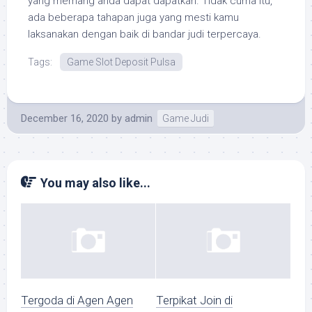
yang memang anda dapat dapatkan. Tidak cuma itu,
ada beberapa tahapan juga yang mesti kamu
laksanakan dengan baik di bandar judi terpercaya.
Tags:
Game Slot Deposit Pulsa
December 16, 2020
by
admin
Game Judi
You may also like...
Tergoda di Agen Agen
Terpikat Join di