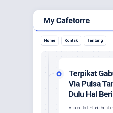
Skip
My Cafetorre
to
content
Home
Kontak
Tentang
Terpikat Gab
Via Pulsa Ta
Dulu Hal Beri
Apa anda tertarik buat m