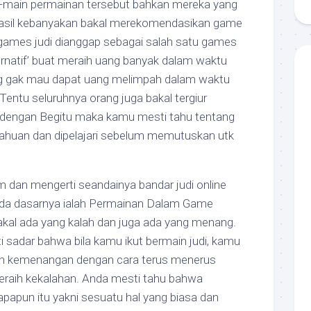
-main permainan tersebut bahkan mereka yang
asil kebanyakan bakal merekomendasikan game
 games judi dianggap sebagai salah satu games
ternatif’ buat meraih uang banyak dalam waktu
ng gak mau dapat uang melimpah dalam waktu
Tentu seluruhnya orang juga bakal tergiur
a dengan Begitu maka kamu mesti tahu tentang
tahuan dan dipelajari sebelum memutuskan utk
 dan mengerti seandainya bandar judi online
pada dasarnya ialah Permainan Dalam Game
akal ada yang kalah dan juga ada yang menang.
ti sadar bahwa bila kamu ikut bermain judi, kamu
ih kemenangan dengan cara terus menerus
eraih kekalahan. Anda mesti tahu bahwa
papun itu yakni sesuatu hal yang biasa dan