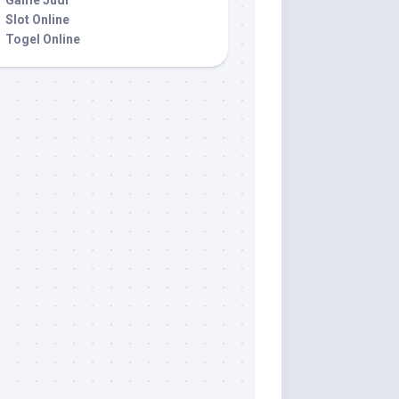
Game Judi
Slot Online
Togel Online