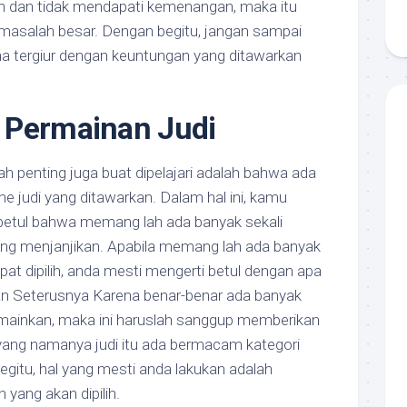
in dan tidak mendapati kemenangan, maka itu
 masalah besar. Dengan begitu, jangan sampai
na tergiur dengan keuntungan yang ditawarkan
 Permainan Judi
alah penting juga buat dipelajari adalah bahwa ada
me judi yang ditawarkan. Dalam hal ini, kamu
tul bahwa memang lah ada banyak sekali
yang menjanjikan. Apabila memang lah ada banyak
pat dipilih, anda mesti mengerti betul dengan apa
n Seterusnya Karena benar-benar ada banyak
imainkan, maka ini haruslah sanggup memberikan
ang namanya judi itu ada bermacam kategori
gitu, hal yang mesti anda lakukan adalah
yang akan dipilih.