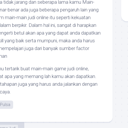
pa tidak jarang dan seberapa lama kamu Main-
enar-benar ada juga beberapa pengaruh lain yang
m main-main judi online itu seperti kekuatan
alam berpikir. Dalam hal ini, sangat di harapkan
ngerti betul akan apa yang dapat anda dapatkan
skill yang baik serta mumpuni, maka anda harus
empelajari juga dari banyak sumber factor
inan
u tertarik buat main-main game judi online,
t apa yang memang lah kamu akan dapatkan.
a tahapan juga yang harus anda jalankan dengan
rcaya.
 Pulsa