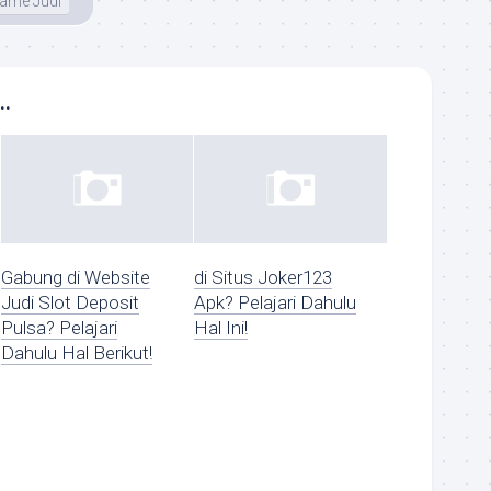
ame Judi
..
Gabung di Website
di Situs Joker123
Judi Slot Deposit
Apk? Pelajari Dahulu
Pulsa? Pelajari
Hal Ini!
Dahulu Hal Berikut!