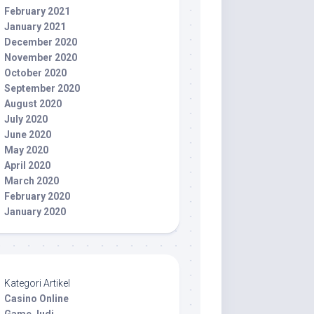
February 2021
January 2021
December 2020
November 2020
October 2020
September 2020
August 2020
July 2020
June 2020
May 2020
April 2020
March 2020
February 2020
January 2020
Kategori Artikel
Casino Online