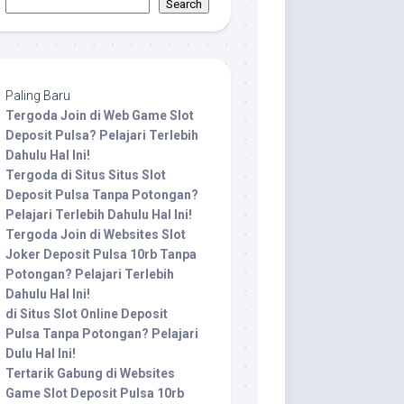
Search
Paling Baru
Tergoda Join di Web Game Slot
Deposit Pulsa? Pelajari Terlebih
Dahulu Hal Ini!
Tergoda di Situs Situs Slot
Deposit Pulsa Tanpa Potongan?
Pelajari Terlebih Dahulu Hal Ini!
Tergoda Join di Websites Slot
Joker Deposit Pulsa 10rb Tanpa
Potongan? Pelajari Terlebih
Dahulu Hal Ini!
di Situs Slot Online Deposit
Pulsa Tanpa Potongan? Pelajari
Dulu Hal Ini!
Tertarik Gabung di Websites
Game Slot Deposit Pulsa 10rb