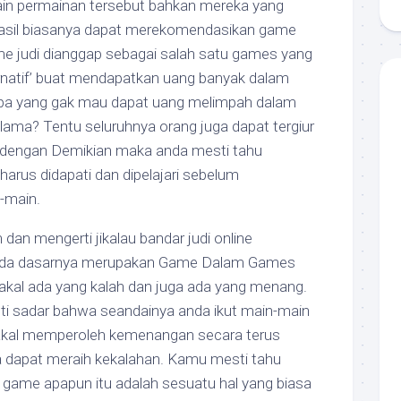
n permainan tersebut bahkan mereka yang
asil biasanya dapat merekomendasikan game
me judi dianggap sebagai salah satu games yang
ernatif’ buat mendapatkan uang banyak dalam
apa yang gak mau dapat uang melimpah dalam
 lama? Tentu seluruhnya orang juga dapat tergiur
a dengan Demikian maka anda mesti tahu
harus didapati dan dipelajari sebelum
-main.
dan mengerti jikalau bandar judi online
 pada dasarnya merupakan Game Dalam Games
akal ada yang kalah dan juga ada yang menang.
sti sadar bahwa seandainya anda ikut main-main
 bakal memperoleh kemenangan secara terus
 dapat meraih kekalahan. Kamu mesti tahu
game apapun itu adalah sesuatu hal yang biasa