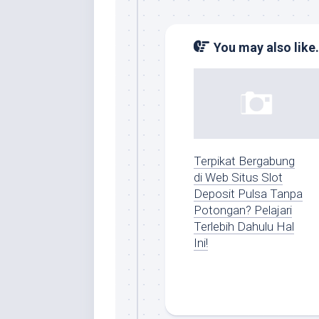
You may also like.
Terpikat Bergabung
di Web Situs Slot
Deposit Pulsa Tanpa
Potongan? Pelajari
Terlebih Dahulu Hal
Ini!