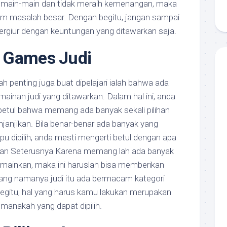
u main-main dan tidak meraih kemenangan, maka
lam masalah besar. Dengan begitu, jangan sampai
ergiur dengan keuntungan yang ditawarkan saja.
 Games Judi
lah penting juga buat dipelajari ialah bahwa ada
rmainan judi yang ditawarkan. Dalam hal ini, anda
tul bahwa memang ada banyak sekali pilihan
janjikan. Bila benar-benar ada banyak yang
 dipilih, anda mesti mengerti betul dengan apa
kan Seterusnya Karena memang lah ada banyak
imainkan, maka ini haruslah bisa memberikan
ang namanya judi itu ada bermacam kategori
egitu, hal yang harus kamu lakukan merupakan
anakah yang dapat dipilih.