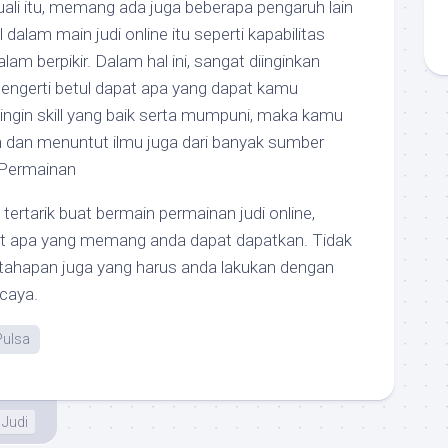
ali itu, memang ada juga beberapa pengaruh lain
dalam main judi online itu seperti kapabilitas
lam berpikir. Dalam hal ini, sangat diinginkan
ngerti betul dapat apa yang dapat kamu
 ingin skill yang baik serta mumpuni, maka kamu
 dan menuntut ilmu juga dari banyak sumber
k Permainan
ertarik buat bermain permainan judi online,
t apa yang memang anda dapat dapatkan. Tidak
 tahapan juga yang harus anda lakukan dengan
rcaya.
Pulsa
Judi