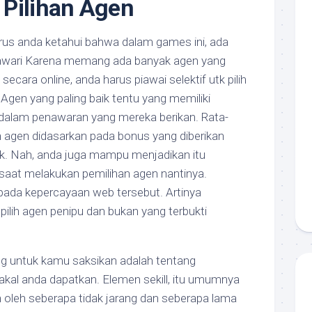
Pilihan Agen
rus anda ketahui bahwa dalam games ini, ada
wari Karena memang ada banyak agen yang
cara online, anda harus piawai selektif utk pilih
 Agen yang paling baik tentu yang memiliki
 dalam penawaran yang mereka berikan. Rata-
ih agen didasarkan pada bonus yang diberikan
ik. Nah, anda juga mampu menjadikan itu
saat melakukan pemilihan agen nantinya.
u pada kepercayaan web tersebut. Artinya
ilih agen penipu dan bukan yang terbukti
ng untuk kamu saksikan adalah tentang
kal anda dapatkan. Elemen sekill, itu umumnya
 oleh seberapa tidak jarang dan seberapa lama