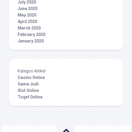
July 2020
June 2020
May 2020
April 2020
March 2020
February 2020
January 2020
Kategori Artikel
Casino Online
Game Judi
Slot Online
Togel Online