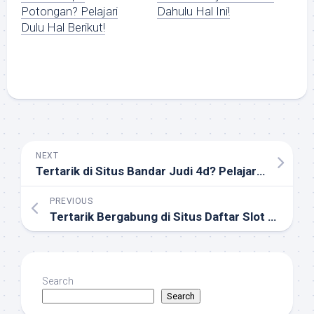
Potongan? Pelajari
Dahulu Hal Ini!
Dulu Hal Berikut!
NEXT
Tertarik di Situs Bandar Judi 4d? Pelajari Terlebih Dahulu Hal Berikut!
PREVIOUS
Tertarik Bergabung di Situs Daftar Slot Deposit Pulsa? Pelajari Dahulu Hal Berikut!
Search
Search