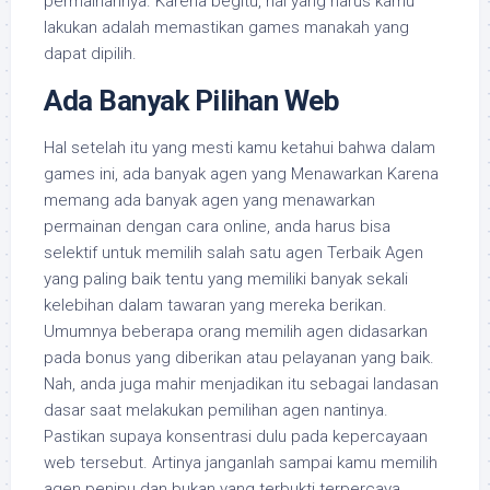
permainannya. Karena begitu, hal yang harus kamu
lakukan adalah memastikan games manakah yang
dapat dipilih.
Ada Banyak Pilihan Web
Hal setelah itu yang mesti kamu ketahui bahwa dalam
games ini, ada banyak agen yang Menawarkan Karena
memang ada banyak agen yang menawarkan
permainan dengan cara online, anda harus bisa
selektif untuk memilih salah satu agen Terbaik Agen
yang paling baik tentu yang memiliki banyak sekali
kelebihan dalam tawaran yang mereka berikan.
Umumnya beberapa orang memilih agen didasarkan
pada bonus yang diberikan atau pelayanan yang baik.
Nah, anda juga mahir menjadikan itu sebagai landasan
dasar saat melakukan pemilihan agen nantinya.
Pastikan supaya konsentrasi dulu pada kepercayaan
web tersebut. Artinya janganlah sampai kamu memilih
agen penipu dan bukan yang terbukti terpercaya.