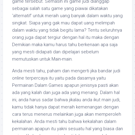
game tersebut. Semasih ini game judi dianggap
sebagai salah satu game yang piawai dikatakan
‘alternatif’ untuk meraih uang banyak dalam waktu yang
singkat. Siapa yang gak mau dapat uang melimpah
dalam waktu yang tidak begitu lama? Tentu seluruhnya
orang juga dapat tergiur dengan hal itu maka dengan
Demikian maka kamu harus tahu berkenaan apa saja
yang mesti didapati dan dipelajari sebelum
memutuskan untuk Main-main.
Anda mesti tahu, paham dan mengerti jika bandar judi
online terpercaya itu yaitu pada dasarnya yaitu
Permainan Dalam Games apapun jenisnya pasti akan
ada yang kalah dan juga ada yang menang. Dalam hal
ini, anda harus sadar bahwa jikalau anda ikut main judi,
kamu tidak hanya dapat meraih kemenangan dengan
cara terus menerus melainkan juga akan memperoleh
kekalahan. Anda mesti tahu bahwa kekalahan dalam
permainan apapun itu yakni sesuatu hal yang biasa dan