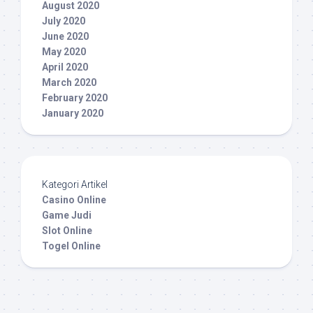
August 2020
July 2020
June 2020
May 2020
April 2020
March 2020
February 2020
January 2020
Kategori Artikel
Casino Online
Game Judi
Slot Online
Togel Online