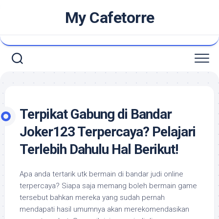
Skip
My Cafetorre
to
content
Terpikat Gabung di Bandar
Joker123 Terpercaya? Pelajari
Terlebih Dahulu Hal Berikut!
Apa anda tertarik utk bermain di bandar judi online
terpercaya? Siapa saja memang boleh bermain game
tersebut bahkan mereka yang sudah pernah
mendapati hasil umumnya akan merekomendasikan