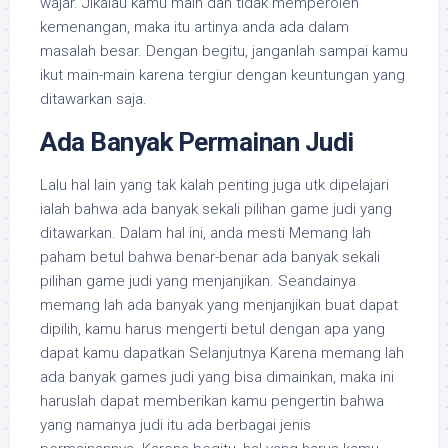
wajar. Jikalau kamu main dan tidak memperoleh
kemenangan, maka itu artinya anda ada dalam
masalah besar. Dengan begitu, janganlah sampai kamu
ikut main-main karena tergiur dengan keuntungan yang
ditawarkan saja.
Ada Banyak Permainan Judi
Lalu hal lain yang tak kalah penting juga utk dipelajari
ialah bahwa ada banyak sekali pilihan game judi yang
ditawarkan. Dalam hal ini, anda mesti Memang lah
paham betul bahwa benar-benar ada banyak sekali
pilihan game judi yang menjanjikan. Seandainya
memang lah ada banyak yang menjanjikan buat dapat
dipilih, kamu harus mengerti betul dengan apa yang
dapat kamu dapatkan Selanjutnya Karena memang lah
ada banyak games judi yang bisa dimainkan, maka ini
haruslah dapat memberikan kamu pengertin bahwa
yang namanya judi itu ada berbagai jenis