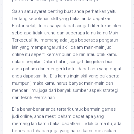
Salah satu syarat penting buat anda perhatikan yaitu
tentang kebolehan skill yang bakal anda dapatkan.
Faktor sekill, itu biasanya dapat sangat ditentukan oleh
seberapa tidak jarang dan seberapa lama kamu Main
Terkecuali itu, memang ada juga beberapa pengaruh
lain yang mempengaruhi skill dalam main-main judi
online itu seperti kemampuan pikiran atau otak kamu
dalam berpikir. Dalam hal ini, sangat diinginkan biar
anda paham dan mengerti betul dapat apa yang dapat
anda dapatkan itu. Bila kamu ingin skill yang baik serta
mumpuni, maka kamu harus banyak main-main dan
mencari ilmu juga dari banyak sumber aspek strategi
dan teknik Permainan
Bila benar-benar anda tertarik untuk bermain games
judi online, anda mesti paham dapat apa yang
memang lah kamu bakal dapatkan. Tidak cuma itu, ada
beberapa tahapan juga yang harus kamu melakukan