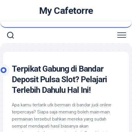
Skip
My Cafetorre
to
content
Terpikat Gabung di Bandar
Deposit Pulsa Slot? Pelajari
Terlebih Dahulu Hal Ini!
Apa kamu tertarik utk bermain di bandar judi online
terpercaya? Siapa saja memang boleh main-main
permainan tersebut bahkan mereka yang sudah
sempat mendapati hasil biasanya akan