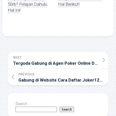
50rb? Pelajari Dahulu
Hal Berikut!
Hal Ini!
NEXT
Tergoda Gabung di Agen Poker Online Deposit Pulsa? Pelajari Terlebih Dahulu Hal Ini!
PREVIOUS
Gabung di Website Cara Daftar Joker123? Pelajari Dulu Hal Ini!
Search
Search