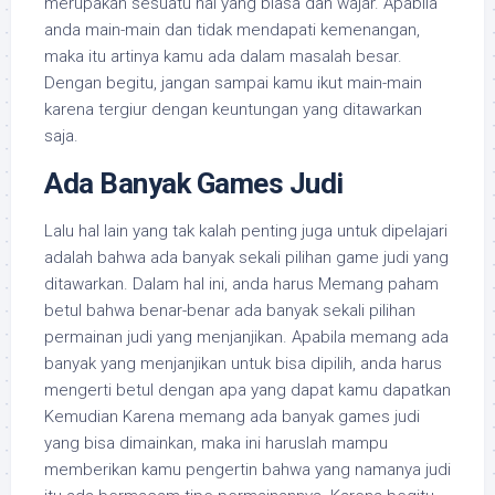
merupakan sesuatu hal yang biasa dan wajar. Apabila
anda main-main dan tidak mendapati kemenangan,
maka itu artinya kamu ada dalam masalah besar.
Dengan begitu, jangan sampai kamu ikut main-main
karena tergiur dengan keuntungan yang ditawarkan
saja.
Ada Banyak Games Judi
Lalu hal lain yang tak kalah penting juga untuk dipelajari
adalah bahwa ada banyak sekali pilihan game judi yang
ditawarkan. Dalam hal ini, anda harus Memang paham
betul bahwa benar-benar ada banyak sekali pilihan
permainan judi yang menjanjikan. Apabila memang ada
banyak yang menjanjikan untuk bisa dipilih, anda harus
mengerti betul dengan apa yang dapat kamu dapatkan
Kemudian Karena memang ada banyak games judi
yang bisa dimainkan, maka ini haruslah mampu
memberikan kamu pengertin bahwa yang namanya judi