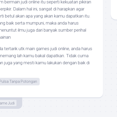
 bermain judi online itu seperti kekuatan pikiran
pikir. Dalam hal ini, sangat di harapkan agar
i betul akan apa yang akan kamu dapatkan itu.
l yang baik serta mumpuni, maka anda harus
enuntut ilmu juga dari banyak sumber perihal
mainan
 tertarik utk main games judi online, anda harus
memang lah kamu bakal dapatkan. Tidak cuma
an juga yang mesti kamu lakukan dengan baik di
t Pulsa Tanpa Potongan
ame Judi