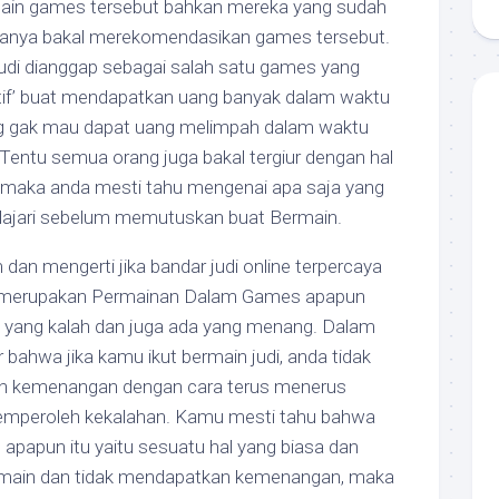
ain games tersebut bahkan mereka yang sudah
asanya bakal merekomendasikan games tersebut.
judi dianggap sebagai salah satu games yang
atif’ buat mendapatkan uang banyak dalam waktu
ng gak mau dapat uang melimpah dalam waktu
 Tentu semua orang juga bakal tergiur dengan hal
 maka anda mesti tahu mengenai apa saja yang
pelajari sebelum memutuskan buat Bermain.
dan mengerti jika bandar judi online terpercaya
ya merupakan Permainan Dalam Games apapun
da yang kalah dan juga ada yang menang. Dalam
r bahwa jika kamu ikut bermain judi, anda tidak
h kemenangan dengan cara terus menerus
memperoleh kekalahan. Kamu mesti tahu bahwa
apapun itu yaitu sesuatu hal yang biasa dan
ermain dan tidak mendapatkan kemenangan, maka