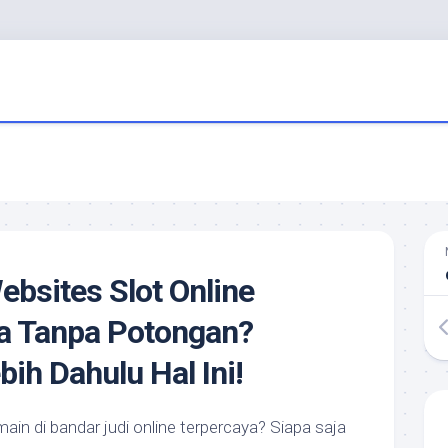
ebsites Slot Online
sa Tanpa Potongan?
ebih Dahulu Hal Ini!
ain di bandar judi online terpercaya? Siapa saja