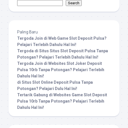
Search
Paling Baru
Tergoda Join di Web Game Slot Deposit Pulsa?
Pelajari Terlebih Dahulu Hal Ini!
Tergoda di Situs Situs Slot Deposit Pulsa Tanpa
Potongan? Pelajari Terlebih Dahulu Hal Ini!
Tergoda Join di Websites Slot Joker Deposit
Pulsa 10rb Tanpa Potongan? Pelajari Terlebih
Dahulu Hal Ini!
di Situs Slot Online Deposit Pulsa Tanpa
Potongan? Pelajari Dulu Hal Ini!
Tertarik Gabung di Websites Game Slot Deposit
Pulsa 10rb Tanpa Potongan? Pelajari Terlebih
Dahulu Hal Ini!