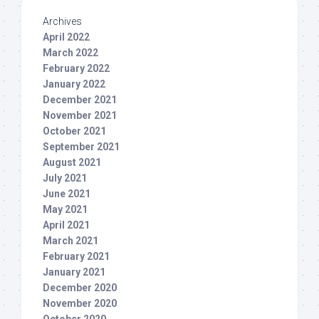
Archives
April 2022
March 2022
February 2022
January 2022
December 2021
November 2021
October 2021
September 2021
August 2021
July 2021
June 2021
May 2021
April 2021
March 2021
February 2021
January 2021
December 2020
November 2020