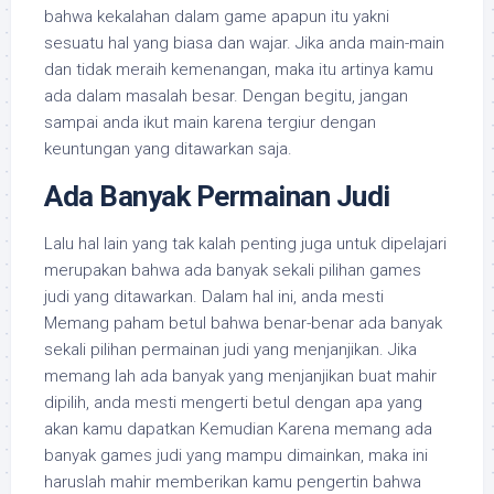
bahwa kekalahan dalam game apapun itu yakni
sesuatu hal yang biasa dan wajar. Jika anda main-main
dan tidak meraih kemenangan, maka itu artinya kamu
ada dalam masalah besar. Dengan begitu, jangan
sampai anda ikut main karena tergiur dengan
keuntungan yang ditawarkan saja.
Ada Banyak Permainan Judi
Lalu hal lain yang tak kalah penting juga untuk dipelajari
merupakan bahwa ada banyak sekali pilihan games
judi yang ditawarkan. Dalam hal ini, anda mesti
Memang paham betul bahwa benar-benar ada banyak
sekali pilihan permainan judi yang menjanjikan. Jika
memang lah ada banyak yang menjanjikan buat mahir
dipilih, anda mesti mengerti betul dengan apa yang
akan kamu dapatkan Kemudian Karena memang ada
banyak games judi yang mampu dimainkan, maka ini
haruslah mahir memberikan kamu pengertin bahwa