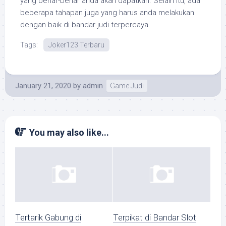
yang benar-benar anda akan dapatkan. Selain itu, ada
beberapa tahapan juga yang harus anda melakukan
dengan baik di bandar judi terpercaya.
Tags:
Joker123 Terbaru
January 21, 2020
by
admin
Game Judi
You may also like...
Tertarik Gabung di
Terpikat di Bandar Slot