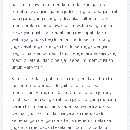
hasil umumnya akan merekomendasikan games
tersebut. Selagi ini games judi dianggap sebagai salah
satu game yang sanggup dikatakan ‘alternatif’ utk
memperoleh uang banyak dalam waktu yang singkat.
Siapa yang gak mau dapat uang melimpah dalam
waktu yang tidak begitu lama? Tentu seluruh orang
juga bakal tergiur dengan hal itu sehingga dengan
Begitu maka anda mesti tahu mengenai apa saja yang
mesti diketahui dan dipelajari sebelum memutuskan
untuk Main-main.
Kamu harus tahu, paham dan mengerti kalau bandar
judi online terpercaya itu yaitu pada dasarnya
merupakan Permainan Dalam Game apapun jenisnya
pasti bakal ada yang kalah dan juga ada yang menang.
Dalam hal ini, kamu harus sadar bahwa bila anda ikut
bermain judi, kamu tidak hanya akan mendapati
kemenangan dengan cara terus menerus melainkan
juga akan mendapati kekalahan. Kamu harus tahu