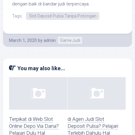
dengan baik di bandar judi terpercaya.
Tags:
Slot Deposit Pulsa Tanpa Potongan
March 1, 2020
by
admin
Game Judi
You may also like...
Terpikat di Web Slot
di Agen Judi Slot
Online Depo Via Dana?
Deposit Pulsa? Pelajari
Pelajari Dulu Hal
Terlebih Dahulu Hal