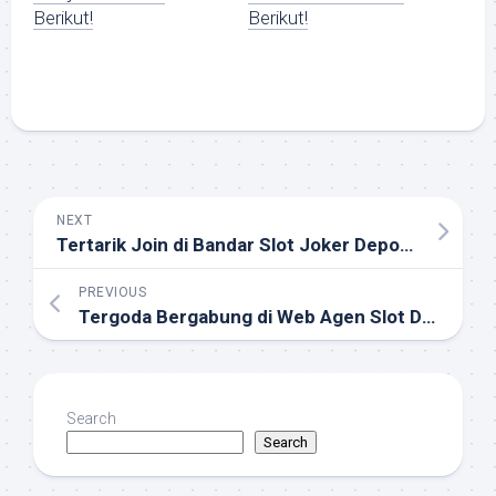
Berikut!
Berikut!
NEXT
Tertarik Join di Bandar Slot Joker Deposit Pulsa 5000 Tanpa Potongan? Pelajari Dahulu Hal Ini!
PREVIOUS
Tergoda Bergabung di Web Agen Slot Deposit Pulsa Tanpa Potongan? Pelajari Dulu Hal Berikut!
Search
Search