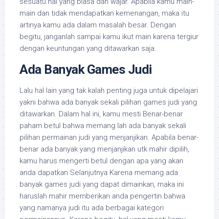
sesuatu hal yang biasa dan wajar. Apabila kamu main-
main dan tidak mendapatkan kemenangan, maka itu
artinya kamu ada dalam masalah besar. Dengan
begitu, janganlah sampai kamu ikut main karena tergiur
dengan keuntungan yang ditawarkan saja.
Ada Banyak Games Judi
Lalu hal lain yang tak kalah penting juga untuk dipelajari
yakni bahwa ada banyak sekali pilihan games judi yang
ditawarkan. Dalam hal ini, kamu mesti Benar-benar
paham betul bahwa memang lah ada banyak sekali
pilihan permainan judi yang menjanjikan. Apabila benar-
benar ada banyak yang menjanjikan utk mahir dipilih,
kamu harus mengerti betul dengan apa yang akan
anda dapatkan Selanjutnya Karena memang ada
banyak games judi yang dapat dimainkan, maka ini
haruslah mahir memberikan anda pengertin bahwa
yang namanya judi itu ada berbagai kategori