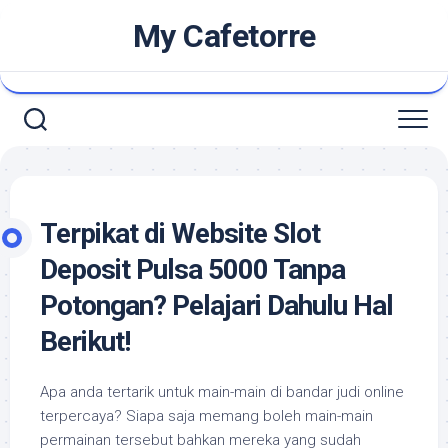
Skip
My Cafetorre
to
content
Terpikat di Website Slot
Deposit Pulsa 5000 Tanpa
Potongan? Pelajari Dahulu Hal
Berikut!
Apa anda tertarik untuk main-main di bandar judi online
terpercaya? Siapa saja memang boleh main-main
permainan tersebut bahkan mereka yang sudah