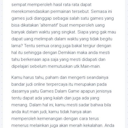
sempat memperoleh hasil rata rata dapat
merekomendasikan permainan tersebut. Semasa ini
games judi dianggap sebagai salah satu games yang
bisa dikatakan ‘alternatif’ buat memperoleh uang
banyak dalam waktu yang singkat. Siapa yang gak mau
dapat uang melimpah dalam waktu yang tidak begitu
lama? Tentu semua orang juga bakal tergiur dengan
hal itu sehingga dengan Demikian maka anda mesti
tahu berkenaan apa saja yang mesti didapati dan
dipelajari sebelum memutuskan utk Main-main.
Kamu harus tahu, paham dan mengerti seandainya
bandar judi online terpercaya itu merupakan pada
dasarnya yaitu Games Dalam Game apapun jenisnya
tentu dapat ada yang kalah dan juga ada yang
menang. Dalam hal ini, kamu mesti sadar bahwa bila
anda ikut main judi, kamu tidak hanya akan
memperoleh kemenangan dengan cara terus
menerus melainkan juga akan meraih kekalahan. Anda