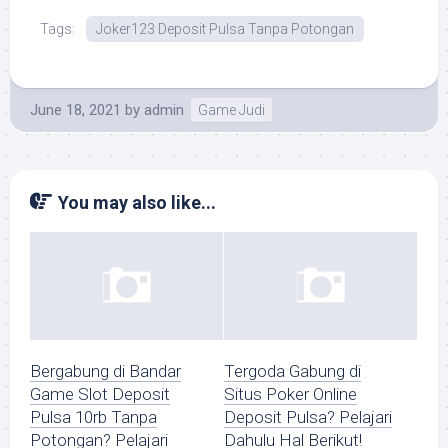
Tags:
Joker123 Deposit Pulsa Tanpa Potongan
June 18, 2021
by
admin
Game Judi
You may also like...
Bergabung di Bandar
Tergoda Gabung di
Game Slot Deposit
Situs Poker Online
Pulsa 10rb Tanpa
Deposit Pulsa? Pelajari
Potongan? Pelajari
Dahulu Hal Berikut!