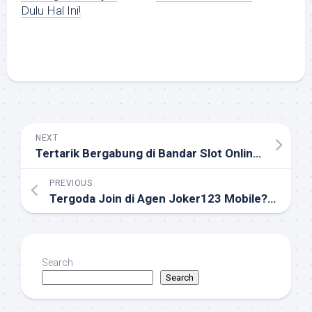
Dulu Hal Ini!
NEXT
Tertarik Bergabung di Bandar Slot Online Deposit Pulsa? Pelajari Dahulu Hal Berikut!
PREVIOUS
Tergoda Join di Agen Joker123 Mobile? Pelajari Dahulu Hal Ini!
Search
Search