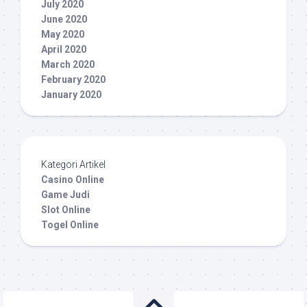
July 2020
June 2020
May 2020
April 2020
March 2020
February 2020
January 2020
Kategori Artikel
Casino Online
Game Judi
Slot Online
Togel Online