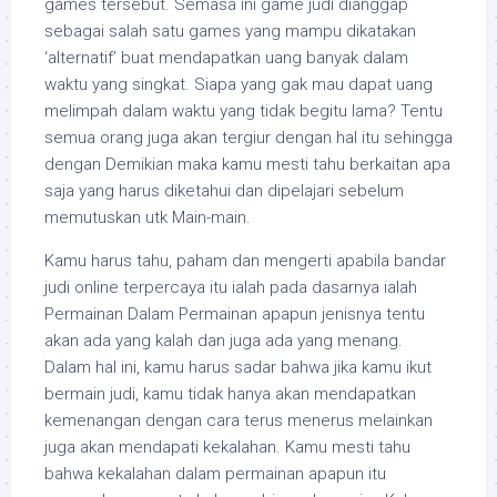
games tersebut. Semasa ini game judi dianggap
sebagai salah satu games yang mampu dikatakan
‘alternatif’ buat mendapatkan uang banyak dalam
waktu yang singkat. Siapa yang gak mau dapat uang
melimpah dalam waktu yang tidak begitu lama? Tentu
semua orang juga akan tergiur dengan hal itu sehingga
dengan Demikian maka kamu mesti tahu berkaitan apa
saja yang harus diketahui dan dipelajari sebelum
memutuskan utk Main-main.
Kamu harus tahu, paham dan mengerti apabila bandar
judi online terpercaya itu ialah pada dasarnya ialah
Permainan Dalam Permainan apapun jenisnya tentu
akan ada yang kalah dan juga ada yang menang.
Dalam hal ini, kamu harus sadar bahwa jika kamu ikut
bermain judi, kamu tidak hanya akan mendapatkan
kemenangan dengan cara terus menerus melainkan
juga akan mendapati kekalahan. Kamu mesti tahu
bahwa kekalahan dalam permainan apapun itu