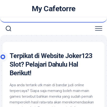
Skip
My Cafetorre
to
content
Terpikat di Website Joker123
Slot? Pelajari Dahulu Hal
Berikut!
Apa anda tertarik utk main di bandar judi online
terpercaya? Siapa saja memang boleh main-main
games tersebut bahkan mereka yang sudah pernah
memperoleh hasil rata-rata akan merekomendasikan