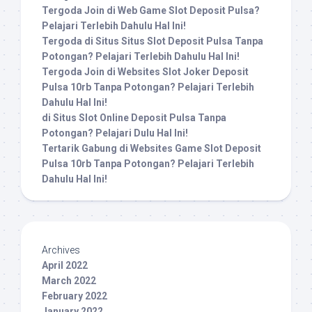
Tergoda Join di Web Game Slot Deposit Pulsa?
Pelajari Terlebih Dahulu Hal Ini!
Tergoda di Situs Situs Slot Deposit Pulsa Tanpa
Potongan? Pelajari Terlebih Dahulu Hal Ini!
Tergoda Join di Websites Slot Joker Deposit
Pulsa 10rb Tanpa Potongan? Pelajari Terlebih
Dahulu Hal Ini!
di Situs Slot Online Deposit Pulsa Tanpa
Potongan? Pelajari Dulu Hal Ini!
Tertarik Gabung di Websites Game Slot Deposit
Pulsa 10rb Tanpa Potongan? Pelajari Terlebih
Dahulu Hal Ini!
Archives
April 2022
March 2022
February 2022
January 2022