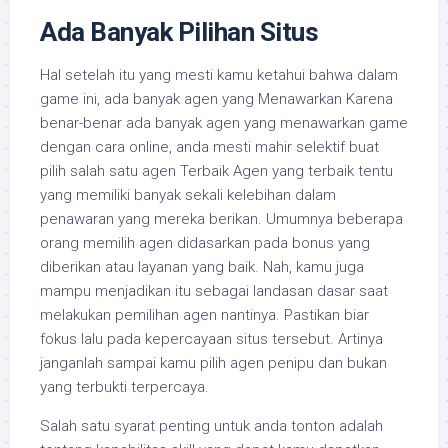
Ada Banyak Pilihan Situs
Hal setelah itu yang mesti kamu ketahui bahwa dalam
game ini, ada banyak agen yang Menawarkan Karena
benar-benar ada banyak agen yang menawarkan game
dengan cara online, anda mesti mahir selektif buat
pilih salah satu agen Terbaik Agen yang terbaik tentu
yang memiliki banyak sekali kelebihan dalam
penawaran yang mereka berikan. Umumnya beberapa
orang memilih agen didasarkan pada bonus yang
diberikan atau layanan yang baik. Nah, kamu juga
mampu menjadikan itu sebagai landasan dasar saat
melakukan pemilihan agen nantinya. Pastikan biar
fokus lalu pada kepercayaan situs tersebut. Artinya
janganlah sampai kamu pilih agen penipu dan bukan
yang terbukti terpercaya.
Salah satu syarat penting untuk anda tonton adalah