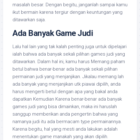
masalah besar. Dengan begitu, janganlah sampai kamu
ikut bermain karena tergiur dengan keuntungan yang
ditawarkan saja.
Ada Banyak Game Judi
Lalu hal lain yang tak kalah penting juga untuk dipelajari
ialah bahwa ada banyak sekali pilihan games judi yang
ditawarkan. Dalam hal ini, kamu harus Memang paham
betul bahwa benar-benar ada banyak sekali pilihan
permainan judi yang menjanjikan. Jikalau memang lah
ada banyak yang menjanjikan utk piawai dipilih, anda
harus mengerti betul dengan apa yang bakal anda
dapatkan Kemudian Karena benar-benar ada banyak
games judi yang bisa dimainkan, maka ini haruslah
sanggup memberikan anda pengertin bahwa yang
namanya judi itu ada bermacam type permainannya.
Karena begitu, hal yang mesti anda lakukan adalah
menentukan game manakah yang akan dipilih.