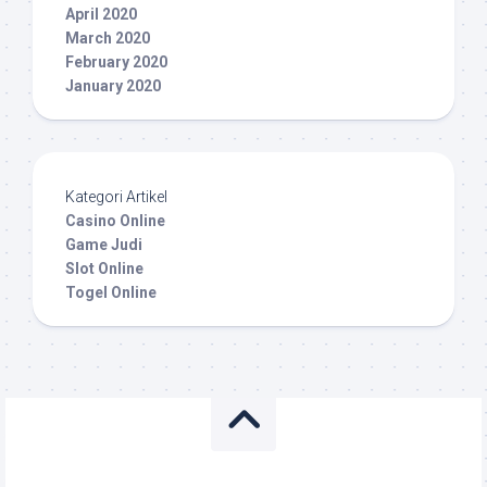
April 2020
March 2020
February 2020
January 2020
Kategori Artikel
Casino Online
Game Judi
Slot Online
Togel Online