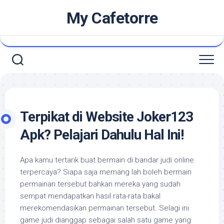
Skip
My Cafetorre
to
content
Terpikat di Website Joker123
Apk? Pelajari Dahulu Hal Ini!
Apa kamu tertarik buat bermain di bandar judi online
terpercaya? Siapa saja memang lah boleh bermain
permainan tersebut bahkan mereka yang sudah
sempat mendapatkan hasil rata-rata bakal
merekomendasikan permainan tersebut. Selagi ini
game judi dianggap sebagai salah satu game yang