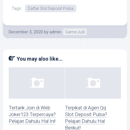
Tags:
Daftar Slot Deposit Pulsa
December 3, 2020
by
admin
Game Judi
You may also like...
Tertarik Join di Web
Terpikat di Agen Qq
Joker123 Terpercaya?
Slot Deposit Pulsa?
Pelajari Dahulu Hal Ini!
Pelajari Dahulu Hal
Berikut!