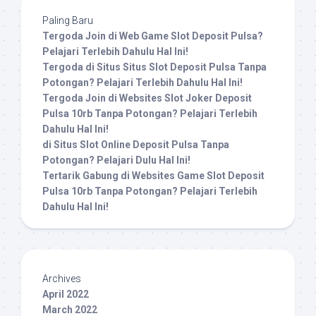
Paling Baru
Tergoda Join di Web Game Slot Deposit Pulsa?
Pelajari Terlebih Dahulu Hal Ini!
Tergoda di Situs Situs Slot Deposit Pulsa Tanpa
Potongan? Pelajari Terlebih Dahulu Hal Ini!
Tergoda Join di Websites Slot Joker Deposit
Pulsa 10rb Tanpa Potongan? Pelajari Terlebih
Dahulu Hal Ini!
di Situs Slot Online Deposit Pulsa Tanpa
Potongan? Pelajari Dulu Hal Ini!
Tertarik Gabung di Websites Game Slot Deposit
Pulsa 10rb Tanpa Potongan? Pelajari Terlebih
Dahulu Hal Ini!
Archives
April 2022
March 2022