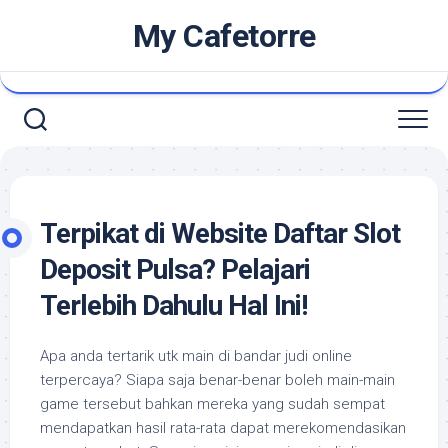
Skip
My Cafetorre
to
content
Terpikat di Website Daftar Slot
Deposit Pulsa? Pelajari
Terlebih Dahulu Hal Ini!
Apa anda tertarik utk main di bandar judi online
terpercaya? Siapa saja benar-benar boleh main-main
game tersebut bahkan mereka yang sudah sempat
mendapatkan hasil rata-rata dapat merekomendasikan