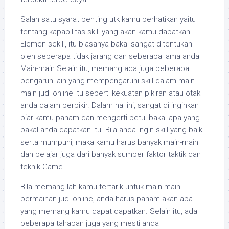
Salah satu syarat penting utk kamu perhatikan yaitu
tentang kapabilitas skill yang akan kamu dapatkan.
Elemen sekill, itu biasanya bakal sangat ditentukan
oleh seberapa tidak jarang dan seberapa lama anda
Main-main Selain itu, memang ada juga beberapa
pengaruh lain yang mempengaruhi skill dalam main-
main judi online itu seperti kekuatan pikiran atau otak
anda dalam berpikir. Dalam hal ini, sangat di inginkan
biar kamu paham dan mengerti betul bakal apa yang
bakal anda dapatkan itu. Bila anda ingin skill yang baik
serta mumpuni, maka kamu harus banyak main-main
dan belajar juga dari banyak sumber faktor taktik dan
teknik Game
Bila memang lah kamu tertarik untuk main-main
permainan judi online, anda harus paham akan apa
yang memang kamu dapat dapatkan. Selain itu, ada
beberapa tahapan juga yang mesti anda