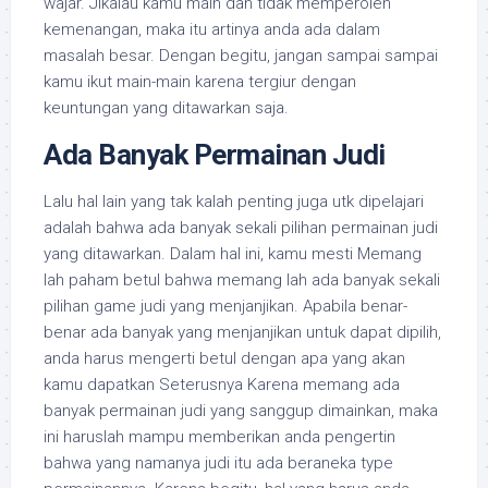
wajar. Jikalau kamu main dan tidak memperoleh
kemenangan, maka itu artinya anda ada dalam
masalah besar. Dengan begitu, jangan sampai sampai
kamu ikut main-main karena tergiur dengan
keuntungan yang ditawarkan saja.
Ada Banyak Permainan Judi
Lalu hal lain yang tak kalah penting juga utk dipelajari
adalah bahwa ada banyak sekali pilihan permainan judi
yang ditawarkan. Dalam hal ini, kamu mesti Memang
lah paham betul bahwa memang lah ada banyak sekali
pilihan game judi yang menjanjikan. Apabila benar-
benar ada banyak yang menjanjikan untuk dapat dipilih,
anda harus mengerti betul dengan apa yang akan
kamu dapatkan Seterusnya Karena memang ada
banyak permainan judi yang sanggup dimainkan, maka
ini haruslah mampu memberikan anda pengertin
bahwa yang namanya judi itu ada beraneka type