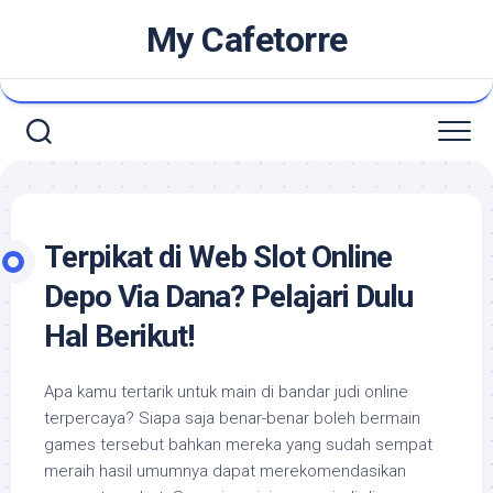
Skip
My Cafetorre
to
content
Terpikat di Web Slot Online
Depo Via Dana? Pelajari Dulu
Hal Berikut!
Apa kamu tertarik untuk main di bandar judi online
terpercaya? Siapa saja benar-benar boleh bermain
games tersebut bahkan mereka yang sudah sempat
meraih hasil umumnya dapat merekomendasikan