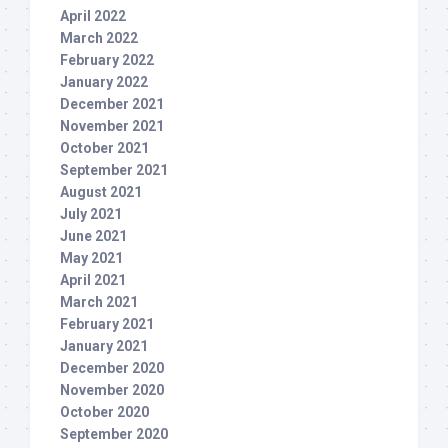
April 2022
March 2022
February 2022
January 2022
December 2021
November 2021
October 2021
September 2021
August 2021
July 2021
June 2021
May 2021
April 2021
March 2021
February 2021
January 2021
December 2020
November 2020
October 2020
September 2020