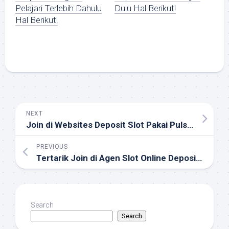
Pelajari Terlebih Dahulu
Dulu Hal Berikut!
Hal Berikut!
NEXT
Join di Websites Deposit Slot Pakai Pulsa Telkomsel? Pelajari Dahulu Hal Ini!
PREVIOUS
Tertarik Join di Agen Slot Online Deposit Pulsa Tanpa Potongan? Pelajari Dahulu Hal Berikut!
Search
Search