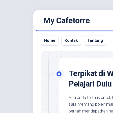
Skip
My Cafetorre
to
content
Home
Kontak
Tentang
Terpikat di 
Pelajari Dulu
Apa anda tertarik untuk 
saja memang boleh mai
pernah mendapatkan ha