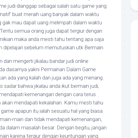
ame judi dianggap sebagai salah satu game yang
rnatif’ buat meraih uang banyak dalam waktu
ng gak mau dapat uang melimpah dalam waktu
 Tentu semua orang juga dapat tergiur dengan
mikian maka anda mesti tahu tentang apa saja
n dipelajari sebelum memutuskan utk Bermain.
dan mengerti jikalau bandar judi online
pada dasarnya yakni Permainan Dalam Game
akan ada yang kalah dan juga ada yang menang.
s sadar bahwa jikalau anda ikut bermain judi,
 mendapati kemenangan dengan cara terus
 akan mendapati kekalahan. Kamu mesti tahu
game apapun itu ialah sesuatu hal yang biasa
a main-main dan tidak mendapati kemenangan,
ada dalam masalah besar. Dengan begitu, jangan
main karena tergiur dengan keuntungan yang