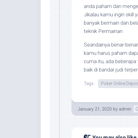
anda paham dan mengerti
Jikalau kamu ingin skil
banyak bermain dan bela
teknik Permainan
Seandainya benar-benar 
kamu harus paham dapa
cuma itu, ada beberapa
baik di bandar judi terpe
Tags:
Poker Online Depos
January 21, 2020
by
admin
G
You may also like.