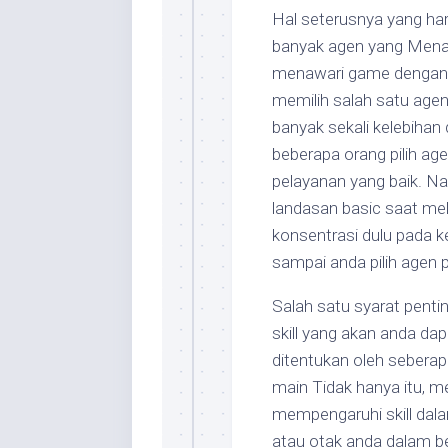
Hal seterusnya yang ha
banyak agen yang Mena
menawari game dengan ca
memilih salah satu agen
banyak sekali kelebihan
beberapa orang pilih ag
pelayanan yang baik. Na
landasan basic saat mel
konsentrasi dulu pada k
sampai anda pilih agen 
Salah satu syarat penti
skill yang akan anda dap
ditentukan oleh seberap
main Tidak hanya itu, 
mempengaruhi skill dalam
atau otak anda dalam ber