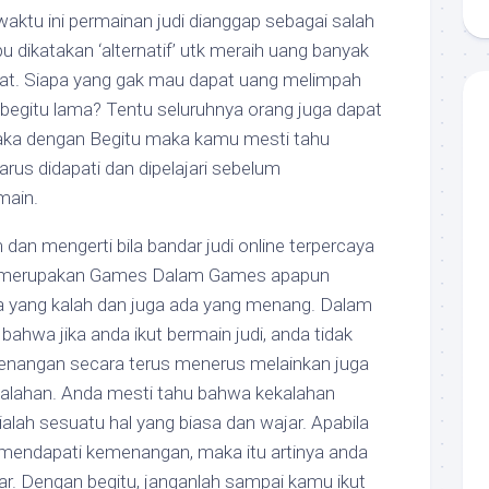
aktu ini permainan judi dianggap sebagai salah
dikatakan ‘alternatif’ utk meraih uang banyak
at. Siapa yang gak mau dapat uang melimpah
begitu lama? Tentu seluruhnya orang juga dapat
 maka dengan Begitu maka kamu mesti tahu
arus didapati dan dipelajari sebelum
main.
dan mengerti bila bandar judi online terpercaya
ya merupakan Games Dalam Games apapun
da yang kalah dan juga ada yang menang. Dalam
 bahwa jika anda ikut bermain judi, anda tidak
enangan secara terus menerus melainkan juga
alahan. Anda mesti tahu bahwa kekalahan
alah sesuatu hal yang biasa dan wajar. Apabila
 mendapati kemenangan, maka itu artinya anda
r. Dengan begitu, janganlah sampai kamu ikut