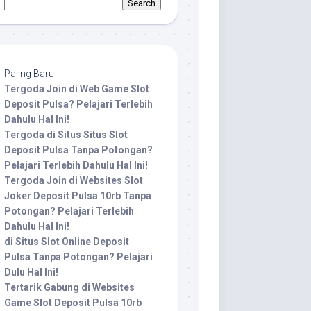
Search
Paling Baru
Tergoda Join di Web Game Slot
Deposit Pulsa? Pelajari Terlebih
Dahulu Hal Ini!
Tergoda di Situs Situs Slot
Deposit Pulsa Tanpa Potongan?
Pelajari Terlebih Dahulu Hal Ini!
Tergoda Join di Websites Slot
Joker Deposit Pulsa 10rb Tanpa
Potongan? Pelajari Terlebih
Dahulu Hal Ini!
di Situs Slot Online Deposit
Pulsa Tanpa Potongan? Pelajari
Dulu Hal Ini!
Tertarik Gabung di Websites
Game Slot Deposit Pulsa 10rb