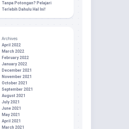
Tanpa Potongan? Pelajari
Terlebih Dahulu Hal Ini!
Archives
April 2022
March 2022
February 2022
January 2022
December 2021
November 2021
October 2021
September 2021
August 2021
July 2021
June 2021
May 2021
April 2021
March 2021