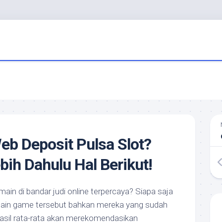
Web Deposit Pulsa Slot?
ebih Dahulu Hal Berikut!
main di bandar judi online terpercaya? Siapa saja
ain game tersebut bahkan mereka yang sudah
sil rata-rata akan merekomendasikan