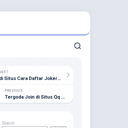
NEXT
di Situs Cara Daftar Joker123? Pelajari Dahulu Hal Berikut!
PREVIOUS
Tergoda Join di Situs Qq Slot Deposit Pulsa? Pelajari Dulu Hal Berikut!
Search