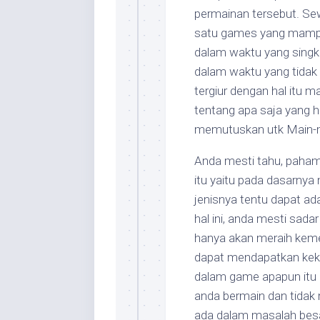
permainan tersebut. Sew
satu games yang mampu 
dalam waktu yang singk
dalam waktu yang tidak 
tergiur dengan hal itu
tentang apa saja yang h
memutuskan utk Main-
Anda mesti tahu, paham 
itu yaitu pada dasarn
jenisnya tentu dapat a
hal ini, anda mesti sadar
hanya akan meraih kem
dapat mendapatkan kek
dalam game apapun itu i
anda bermain dan tidak
ada dalam masalah besa