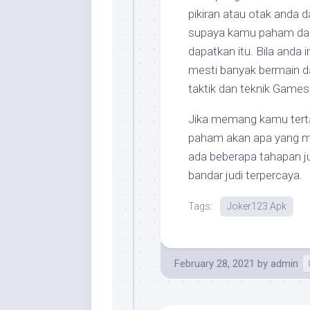
pikiran atau otak anda da
supaya kamu paham dan 
dapatkan itu. Bila anda 
mesti banyak bermain da
taktik dan teknik Games
Jika memang kamu tertar
paham akan apa yang me
ada beberapa tahapan j
bandar judi terpercaya.
Tags:
Joker123 Apk
February 28, 2021
by
admin