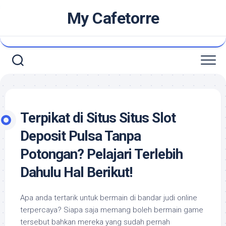
Skip
My Cafetorre
to
content
Terpikat di Situs Situs Slot
Deposit Pulsa Tanpa
Potongan? Pelajari Terlebih
Dahulu Hal Berikut!
Apa anda tertarik untuk bermain di bandar judi online
terpercaya? Siapa saja memang boleh bermain game
tersebut bahkan mereka yang sudah pernah