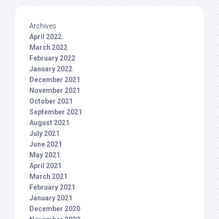
Archives
April 2022
March 2022
February 2022
January 2022
December 2021
November 2021
October 2021
September 2021
August 2021
July 2021
June 2021
May 2021
April 2021
March 2021
February 2021
January 2021
December 2020