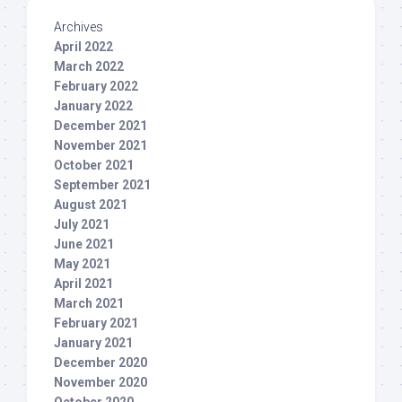
Archives
April 2022
March 2022
February 2022
January 2022
December 2021
November 2021
October 2021
September 2021
August 2021
July 2021
June 2021
May 2021
April 2021
March 2021
February 2021
January 2021
December 2020
November 2020