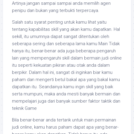
Artinya jangan sampai sampai anda memilih agen
penipu dan bukan yang terbukti terpercaya.
Salah satu syarat penting untuk kamu lihat yaitu
tentang kapabilitas skill yang akan kamu dapatkan. Hal
sekill, itu umumnya dapat sangat ditentukan oleh
seberapa sering dan seberapa lama kamu Main Tidak
hanya itu, benar-benar ada juga beberapa pengaruh
lain yang mempengaruhi skill dalam bermain judi online
itu seperti kekuatan pikiran atau otak anda dalam
berpikir. Dalam hal ini, sangat di inginkan biar kamu
paham dan mengerti betul bakal apa yang bakal kamu
dapatkan itu. Seandainya kamu ingin skill yang baik
serta mumpuni, maka anda mesti banyak bermain dan
mempelajari juga dari banyak sumber faktor taktik dan
teknik Game
Bila benar-benar anda tertarik untuk main permainan
judi online, kamu harus paham dapat apa yang benar-