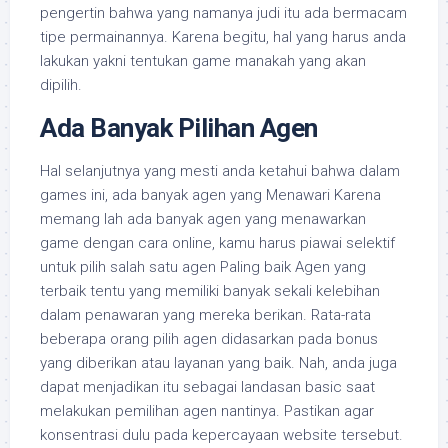
pengertin bahwa yang namanya judi itu ada bermacam
tipe permainannya. Karena begitu, hal yang harus anda
lakukan yakni tentukan game manakah yang akan
dipilih.
Ada Banyak Pilihan Agen
Hal selanjutnya yang mesti anda ketahui bahwa dalam
games ini, ada banyak agen yang Menawari Karena
memang lah ada banyak agen yang menawarkan
game dengan cara online, kamu harus piawai selektif
untuk pilih salah satu agen Paling baik Agen yang
terbaik tentu yang memiliki banyak sekali kelebihan
dalam penawaran yang mereka berikan. Rata-rata
beberapa orang pilih agen didasarkan pada bonus
yang diberikan atau layanan yang baik. Nah, anda juga
dapat menjadikan itu sebagai landasan basic saat
melakukan pemilihan agen nantinya. Pastikan agar
konsentrasi dulu pada kepercayaan website tersebut.