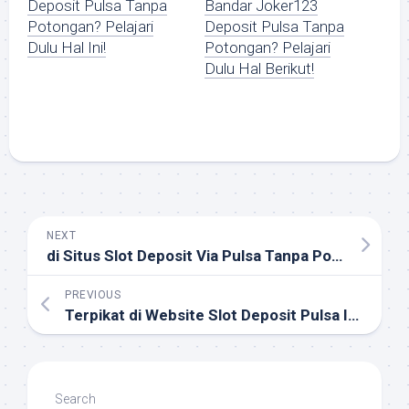
Deposit Pulsa Tanpa
Bandar Joker123
Potongan? Pelajari
Deposit Pulsa Tanpa
Dulu Hal Ini!
Potongan? Pelajari
Dulu Hal Berikut!
NEXT
di Situs Slot Deposit Via Pulsa Tanpa Potongan? Pelajari Dahulu Hal Ini!
PREVIOUS
Terpikat di Website Slot Deposit Pulsa Indosat? Pelajari Dulu Hal Ini!
Search