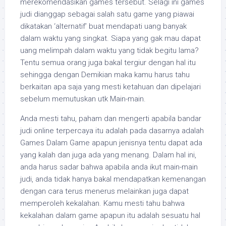
merekomendasikan games tersebut. Selagi ini games
judi dianggap sebagai salah satu game yang piawai
dikatakan ‘alternatif’ buat mendapati uang banyak
dalam waktu yang singkat. Siapa yang gak mau dapat
uang melimpah dalam waktu yang tidak begitu lama?
Tentu semua orang juga bakal tergiur dengan hal itu
sehingga dengan Demikian maka kamu harus tahu
berkaitan apa saja yang mesti ketahuan dan dipelajari
sebelum memutuskan utk Main-main.
Anda mesti tahu, paham dan mengerti apabila bandar
judi online terpercaya itu adalah pada dasarnya adalah
Games Dalam Game apapun jenisnya tentu dapat ada
yang kalah dan juga ada yang menang. Dalam hal ini,
anda harus sadar bahwa apabila anda ikut main-main
judi, anda tidak hanya bakal mendapatkan kemenangan
dengan cara terus menerus melainkan juga dapat
memperoleh kekalahan. Kamu mesti tahu bahwa
kekalahan dalam game apapun itu adalah sesuatu hal