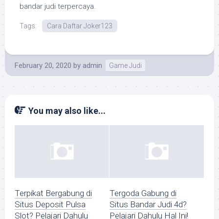
bandar judi terpercaya.
Tags:
Cara Daftar Joker123
February 20, 2020
by
admin
Game Judi
You may also like...
Terpikat Bergabung di
Tergoda Gabung di
Situs Deposit Pulsa
Situs Bandar Judi 4d?
Slot? Pelajari Dahulu
Pelajari Dahulu Hal Ini!