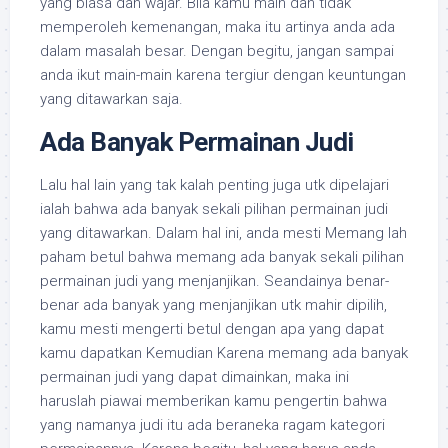
yang biasa dan wajar. Bila kamu main dan tidak
memperoleh kemenangan, maka itu artinya anda ada
dalam masalah besar. Dengan begitu, jangan sampai
anda ikut main-main karena tergiur dengan keuntungan
yang ditawarkan saja.
Ada Banyak Permainan Judi
Lalu hal lain yang tak kalah penting juga utk dipelajari
ialah bahwa ada banyak sekali pilihan permainan judi
yang ditawarkan. Dalam hal ini, anda mesti Memang lah
paham betul bahwa memang ada banyak sekali pilihan
permainan judi yang menjanjikan. Seandainya benar-
benar ada banyak yang menjanjikan utk mahir dipilih,
kamu mesti mengerti betul dengan apa yang dapat
kamu dapatkan Kemudian Karena memang ada banyak
permainan judi yang dapat dimainkan, maka ini
haruslah piawai memberikan kamu pengertin bahwa
yang namanya judi itu ada beraneka ragam kategori