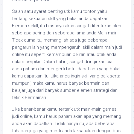
Salah satu syarat penting utk kamu tonton yaitu
tentang kekuatan skill yang bakal anda dapatkan.
Elemen sekill, itu biasanya akan sangat ditentukan oleh
seberapa sering dan seberapa lama anda Main-main
Tidak cuma itu, memang lah ada juga beberapa
pengaruh lain yang mempengaruhi skill dalam main judi
online itu seperti kemampuan pikiran atau otak anda
dalam berpikir. Dalam hal ini, sangat di inginkan biar
anda paham dan mengerti betul dapat apa yang bakal
kamu dapatkan itu. Jika anda ingin skill yang baik serta
mumpuni, maka kamu harus banyak bermain dan
belajar juga dari banyak sumber elemen strategi dan
teknik Permainan
Jika benar-benar kamu tertarik utk main-main games
judi online, kamu harus paham akan apa yang memang
anda akan dapatkan. Tidak hanya itu, ada beberapa
tahapan juga yang mesti anda laksanakan dengan baik