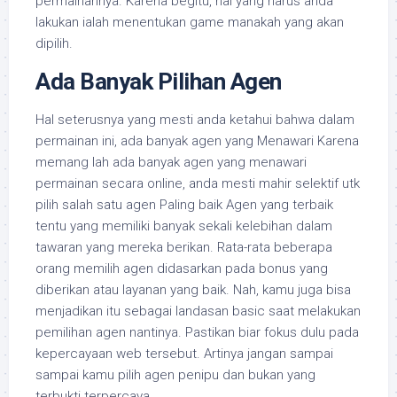
permainannya. Karena begitu, hal yang harus anda
lakukan ialah menentukan game manakah yang akan
dipilih.
Ada Banyak Pilihan Agen
Hal seterusnya yang mesti anda ketahui bahwa dalam
permainan ini, ada banyak agen yang Menawari Karena
memang lah ada banyak agen yang menawari
permainan secara online, anda mesti mahir selektif utk
pilih salah satu agen Paling baik Agen yang terbaik
tentu yang memiliki banyak sekali kelebihan dalam
tawaran yang mereka berikan. Rata-rata beberapa
orang memilih agen didasarkan pada bonus yang
diberikan atau layanan yang baik. Nah, kamu juga bisa
menjadikan itu sebagai landasan basic saat melakukan
pemilihan agen nantinya. Pastikan biar fokus dulu pada
kepercayaan web tersebut. Artinya jangan sampai
sampai kamu pilih agen penipu dan bukan yang
terbukti terpercaya.