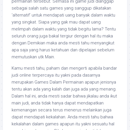
permainan tersebut. Semasa ini game judi dianggap
sebagai salah satu games yang sanggup dikatakan
‘alternatif’ untuk mendapati uang banyak dalam waktu
yang singkat. Siapa yang gak mau dapat uang
melimpah dalam waktu yang tidak begitu lama? Tentu
seluruh orang juga bakal tergiur dengan hal itu maka
dengan Demikian maka anda mesti tahu menyangkut
apa saja yang harus ketahuan dan dipelajari sebelum
memutuskan utk Main.
Kamu mesti tahu, paham dan mengerti apabila bandar
judi online terpercaya itu yakni pada dasarnya
merupakan Games Dalam Permainan apapun jenisnya
tentu akan ada yang kalah dan juga ada yang menang.
Dalam hal ini, anda mesti sadar bahwa jikalau anda ikut
main judi, anda tidak hanya dapat mendapatkan
kemenangan secara terus menerus melainkan juga
dapat mendapati kekalahan. Anda mesti tahu bahwa
kekalahan dalam games apapun itu yakni sesuatu hal