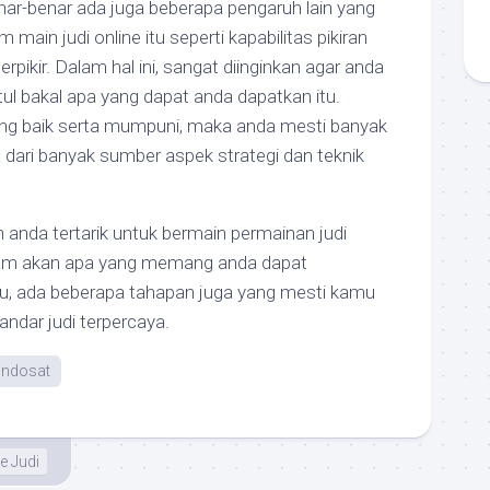
nar-benar ada juga beberapa pengaruh lain yang
main judi online itu seperti kapabilitas pikiran
pikir. Dalam hal ini, sangat diinginkan agar anda
l bakal apa yang dapat anda dapatkan itu.
yang baik serta mumpuni, maka anda mesti banyak
a dari banyak sumber aspek strategi dan teknik
anda tertarik untuk bermain permainan judi
ham akan apa yang memang anda dapat
tu, ada beberapa tahapan juga yang mesti kamu
andar judi terpercaya.
 Indosat
 Judi