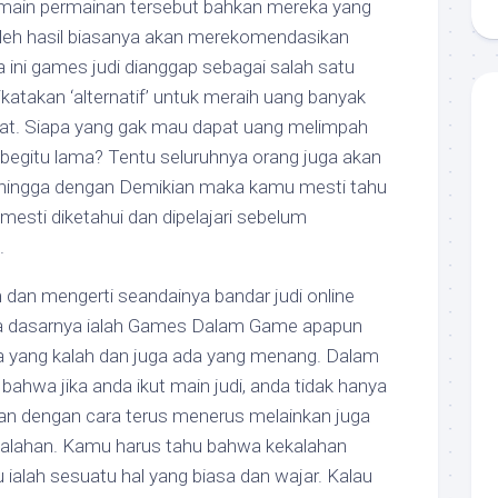
main permainan tersebut bahkan mereka yang
eh hasil biasanya akan merekomendasikan
ini games judi dianggap sebagai salah satu
katakan ‘alternatif’ untuk meraih uang banyak
at. Siapa yang gak mau dapat uang melimpah
begitu lama? Tentu seluruhnya orang juga akan
 sehingga dengan Demikian maka kamu mesti tahu
mesti diketahui dan dipelajari sebelum
.
dan mengerti seandainya bandar judi online
ada dasarnya ialah Games Dalam Game apapun
da yang kalah dan juga ada yang menang. Dalam
r bahwa jika anda ikut main judi, anda tidak hanya
n dengan cara terus menerus melainkan juga
alahan. Kamu harus tahu bahwa kekalahan
ialah sesuatu hal yang biasa dan wajar. Kalau