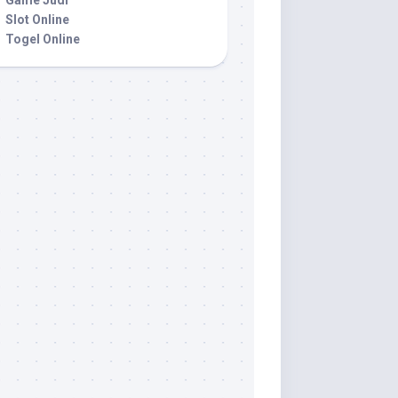
Game Judi
Slot Online
Togel Online