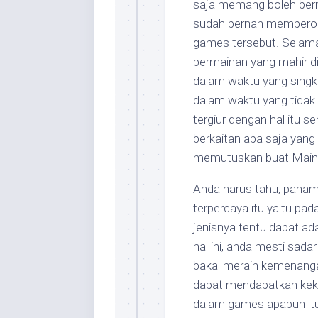
saja memang boleh ber
sudah pernah memperol
games tersebut. Selama 
permainan yang mahir di
dalam waktu yang singk
dalam waktu yang tidak 
tergiur dengan hal itu
berkaitan apa saja yang 
memutuskan buat Main
Anda harus tahu, paham 
terpercaya itu yaitu p
jenisnya tentu dapat a
hal ini, anda mesti sada
bakal meraih kemenanga
dapat mendapatkan kek
dalam games apapun itu 